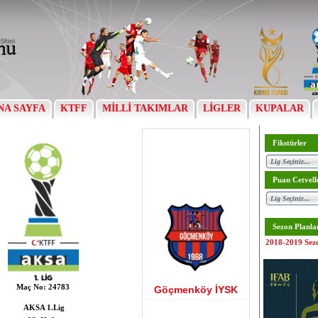
NA SAYFA
KTFF
MİLLİ TAKIMLAR
LİGLER
KUPALAR
Fikstürler
Puan Cetvell
Sezon Planla
2018-2019 Sez
Maç No:
24783
Göçmenköy İYSK
AKSA 1.Lig