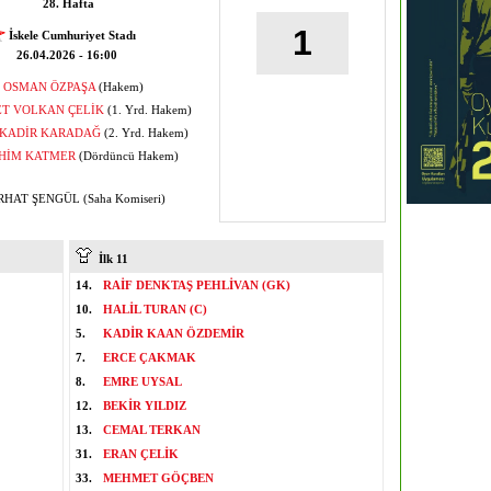
28. Hafta
1
İskele Cumhuriyet Stadı
26.04.2026 - 16:00
OSMAN ÖZPAŞA
(Hakem)
T VOLKAN ÇELİK
(1. Yrd. Hakem)
KADİR KARADAĞ
(2. Yrd. Hakem)
HİM KATMER
(Dördüncü Hakem)
HAT ŞENGÜL (Saha Komiseri)
İlk 11
14.
RAİF DENKTAŞ PEHLİVAN (GK)
10.
HALİL TURAN (C)
5.
KADİR KAAN ÖZDEMİR
7.
ERCE ÇAKMAK
8.
EMRE UYSAL
12.
BEKİR YILDIZ
13.
CEMAL TERKAN
31.
ERAN ÇELİK
33.
MEHMET GÖÇBEN