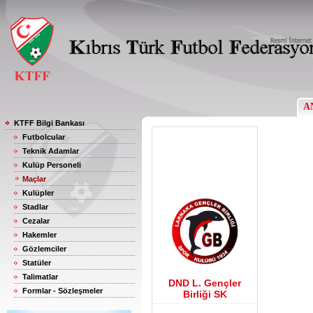
A
KTFF Bilgi Bankası
Futbolcular
Teknik Adamlar
Kulüp Personeli
Maçlar
Kulüpler
Stadlar
Cezalar
Hakemler
Gözlemciler
Statüler
Talimatlar
DND L. Gençler
Formlar - Sözleşmeler
Birliği SK