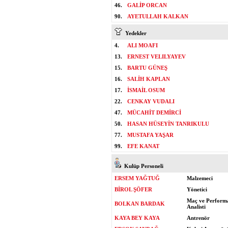
46.
GALİP ORCAN
90.
AYETULLAH KALKAN
Yedekler
4.
ALI MOAFI
13.
ERNEST VELILYAYEV
15.
BARTU GÜNEŞ
16.
SALİH KAPLAN
17.
İSMAİL OSUM
22.
CENKAY VUDALI
47.
MÜCAHİT DEMİRCİ
50.
HASAN HÜSEYİN TANRIKULU
77.
MUSTAFA YAŞAR
99.
EFE KANAT
Kulüp Personeli
ERSEM YAĞTUĞ
Malzemeci
BİROL ŞÖFER
Yönetici
Maç ve Perform
BOLKAN BARDAK
Analisti
KAYA BEY KAYA
Antrenör