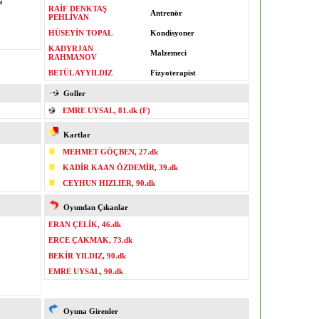
ü
RAİF DENKTAŞ
Antrenör
PEHLİVAN
HÜSEYİN TOPAL
Kondisyoner
KADYRJAN
Malzemeci
RAHMANOV
BETÜL AYYILDIZ
Fizyoterapist
Goller
EMRE UYSAL, 81.dk (F)
Kartlar
MEHMET GÖÇBEN, 27.dk
KADİR KAAN ÖZDEMİR, 39.dk
CEYHUN HIZLIER, 90.dk
Oyundan Çıkanlar
ERAN ÇELİK, 46.dk
ERCE ÇAKMAK, 73.dk
BEKİR YILDIZ, 90.dk
EMRE UYSAL, 90.dk
Oyuna Girenler