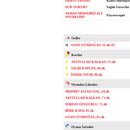
ERSOY SAYDAĞ
Kaleci Antrenör
ELİF ÖZKURT
Sağlık Görevlisi
AYMAN MOHAMED ALY
Fizyoterapist
NOURELDIN
Goller
OZAN GÜNDOĞAN, 11.dk (F)
Kartlar
AYETULLAH KALKAN, 37.dk
SALİH KAPLAN, 90.dk
İSMAİL OSUM, 90.dk
Oyundan Çıkanlar
MEHMET ALİ AYLANÇ, 64.dk
AYETULLAH KALKAN, 71.dk
SERHAT ÖZUĞURLU, 71.dk
BERK KAYA, 85.dk
OZAN GÜNDOĞAN, 85.dk
Oyuna Girenler