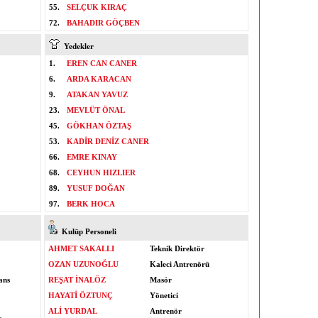
55.
SELÇUK KIRAÇ
72.
BAHADIR GÖÇBEN
Yedekler
1.
EREN CAN CANER
6.
ARDA KARACAN
9.
ATAKAN YAVUZ
23.
MEVLÜT ÖNAL
45.
GÖKHAN ÖZTAŞ
53.
KADİR DENİZ CANER
66.
EMRE KINAY
68.
CEYHUN HIZLIER
89.
YUSUF DOĞAN
97.
BERK HOCA
Kulüp Personeli
AHMET SAKALLI
Teknik Direktör
OZAN UZUNOĞLU
Kaleci Antrenörü
ans
REŞAT İNALÖZ
Masör
HAYATİ ÖZTUNÇ
Yönetici
ALİ YURDAL
Antrenör