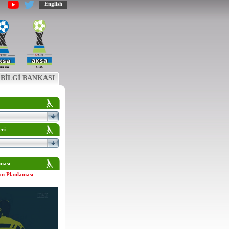
English
BİLGİ BANKASI
eri
ması
on Planlaması