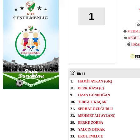
1
MEHME
ABDUL
İBRA
FER
İlk 11
1.
HAMİT AYKAN (GK)
11.
BERK KAYA (C)
9.
OZAN GÜNDOĞAN
10.
TURGUT KAÇAR
21.
SERHAT ÖZUĞURLU
23.
MEHMET ALİ AYLANÇ
28.
BERKE ZORBA
30.
YALÇIN DURAK
33.
EROL EMELCE