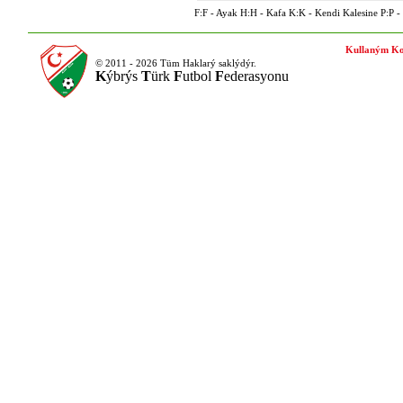
F:F - Ayak H:H - Kafa K:K - Kendi Kalesine P:P - P
Kullaným Ko
© 2011 - 2026 Tüm Haklarý saklýdýr.
K
ýbrýs
T
ürk
F
utbol
F
ederasyonu