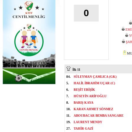
0
EMİ
Y
ŞAH
MUS
İlk 11
84.
SÜLEYMAN ÇAMLICA (GK)
5.
HALİL İBRAHİM UÇAR (C)
6.
REŞİT ERİŞİK
7.
HÜSEYİN ARİFOĞLU
8.
BARIŞ KAYA
10.
KARAN AHMET SÖNMEZ
11.
ABOUBACAR BEMBA SANGARE
19.
LAURENT MENDY
27.
TAHİR GAZİ