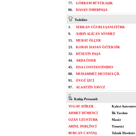
77.
GÖRKEM BÜYÜKAŞIK
86.
HASAN ÖMERPAŞA
Yedekler
1.
SERKAN UĞURLUŞANLITÜRK
9.
ASRIN ALİCAN SÖNMEZ
15.
MURAT ÖLÇER
23.
KORAY HASAN ÖZTEKNİK
32.
HÜSEYİN PAŞA
44.
ARDA ÖNER
45.
ISSA CONSTANTINIDES
88.
MUHAMMET MUSTAFA ÇİL
91.
ÖVGÜ İZCİ
97.
ALAATTİN YAVUZ
Kulüp Personeli
TUGAY ATİKER
Kaleci Antrenör
AHMET DÜMENCİ
İlk Yardım
OZAN UZUNTÜRK
Masör
ARINÇ PERÇİNCİ
Yönetici
BURCAN CANTAŞ
Teknik Direktör