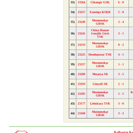
33)
23264
Cihangir GSK
6 - 0
34)
23257
Esentepe KSKK
5 - 0
Mormenekşe
35)
23249
2 - 4
GBSK
China Bazaar
36)
23241
Gençlik Gücü
3 - 1
TSK
Mormenekşe
37)
23233
0 - 2
GBSK
38)
23225
Dumlupınar TSK
4 - 1
Mormenekşe
39)
23217
1 - 1
GBSK
40)
23209
Mesarya SK
3 - 5
41)
23193
Gönyeli SK
2 - 1
Mormenekşe
K
42)
23185
1 - 5
GBSK
43)
23177
Çetinkaya TSK
3 - 0
Mormenekşe
44)
23168
3 - 2
GBSK
Kullaným Ko