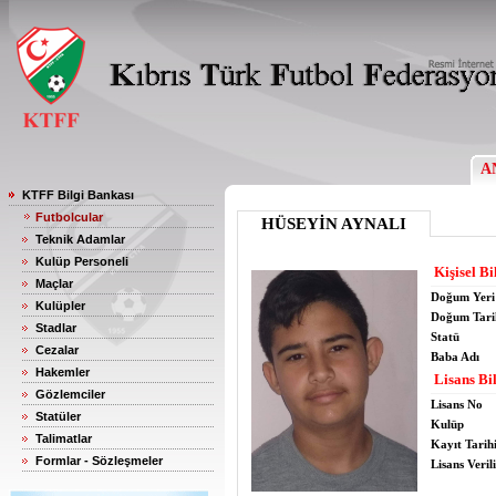
A
KTFF Bilgi Bankası
Futbolcular
HÜSEYİN AYNALI
Teknik Adamlar
Kulüp Personeli
Kişisel Bi
Maçlar
Doğum Yeri
Kulüpler
Doğum Tari
Stadlar
Statü
Cezalar
Baba Adı
Hakemler
Lisans Bil
Gözlemciler
Lisans No
Statüler
Kulüp
Talimatlar
Kayıt Tarih
Formlar - Sözleşmeler
Lisans Verili