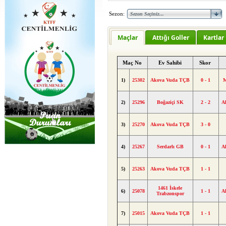
Sezon:
Maçlar
Attığı Goller
Kartlar
Maç No
Ev Sahibi
Skor
1)
25302
Akova Vuda TÇB
0 - 1
M
2)
25296
Boğaziçi SK
2 - 2
A
3)
25270
Akova Vuda TÇB
3 - 0
4)
25267
Serdarlı GB
0 - 1
A
5)
25263
Akova Vuda TÇB
1 - 1
1461 İskele
6)
25078
1 - 1
A
Trabzonspor
7)
25015
Akova Vuda TÇB
1 - 1