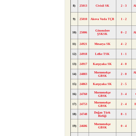
8)
25013
Civisil SK
2 - 3
A
9)
25010
Akova Vuda TÇB
1 - 2
Gönendere
10)
25006
0 - 2
A
ŞSKSK
11)
24921
Mesarya SK
4 - 2
12)
24918
Lefke TSK
1 - 1
13)
24917
Karşıyaka SK
4 - 0
Mormenekşe
A
14)
24883
2 - 0
GBSK
15)
24863
Karşıyaka SK
2 - 5
Mormenekşe
16)
24760
3 - 4
GBSK
Mormenekşe
17)
24753
2 - 4
GBSK
Doğan Türk
18)
24748
8 - 1
Birliği
Mormenekşe
19)
24686
0 - 4
GBSK