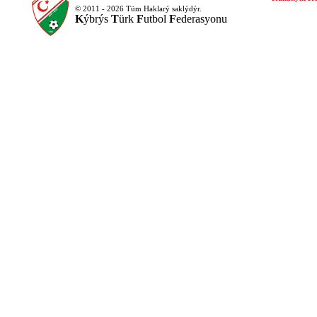
© 2011 - 2026 Tüm Haklarý saklýdýr.
K
ýbrýs
T
ürk
F
utbol
F
ederasyonu