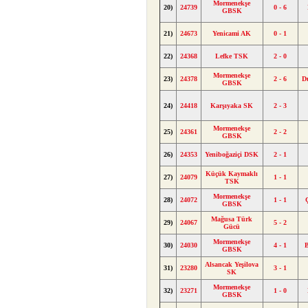
Mormenekşe
20)
24739
0 - 6
GBSK
21)
24673
Yenicami AK
0 - 1
22)
24368
Lefke TSK
2 - 0
Mormenekşe
23)
24378
2 - 6
D
GBSK
24)
24418
Karşıyaka SK
2 - 3
Mormenekşe
25)
24361
2 - 2
GBSK
26)
24353
Yeniboğaziçi DSK
2 - 1
Küçük Kaymaklı
27)
24079
1 - 1
TSK
Mormenekşe
28)
24072
1 - 1
GBSK
Mağusa Türk
29)
24067
5 - 2
Gücü
Mormenekşe
30)
24030
4 - 1
B
GBSK
Alsancak Yeşilova
31)
23280
3 - 1
SK
Mormenekşe
32)
23271
1 - 0
GBSK