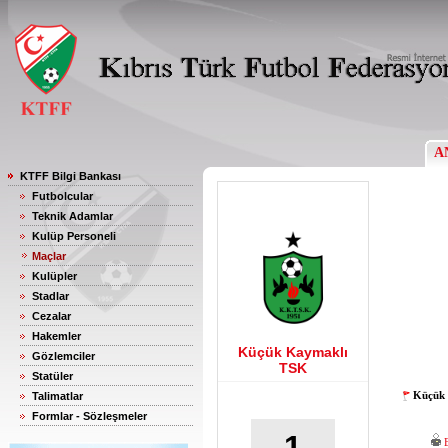
A
KTFF Bilgi Bankası
Futbolcular
Teknik Adamlar
Kulüp Personeli
Maçlar
Kulüpler
Stadlar
Cezalar
Hakemler
Küçük Kaymaklı
Gözlemciler
TSK
Statüler
Küçük 
Talimatlar
Formlar - Sözleşmeler
1