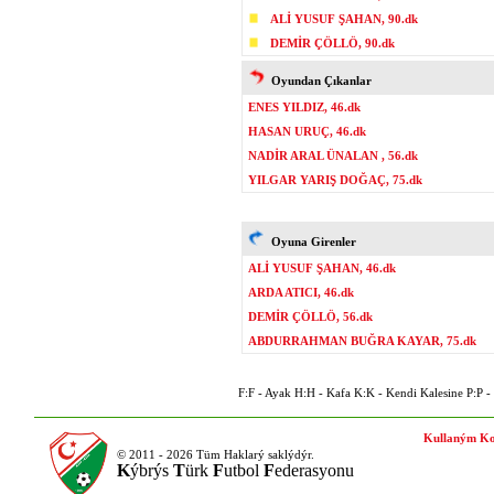
ALİ YUSUF ŞAHAN, 90.dk
DEMİR ÇÖLLÖ, 90.dk
Oyundan Çıkanlar
ENES YILDIZ, 46.dk
HASAN URUÇ, 46.dk
NADİR ARAL ÜNALAN , 56.dk
YILGAR YARIŞ DOĞAÇ, 75.dk
Oyuna Girenler
ALİ YUSUF ŞAHAN, 46.dk
ARDA ATICI, 46.dk
DEMİR ÇÖLLÖ, 56.dk
ABDURRAHMAN BUĞRA KAYAR, 75.dk
F:F - Ayak H:H - Kafa K:K - Kendi Kalesine P:P - P
Kullaným Ko
© 2011 - 2026 Tüm Haklarý saklýdýr.
K
ýbrýs
T
ürk
F
utbol
F
ederasyonu