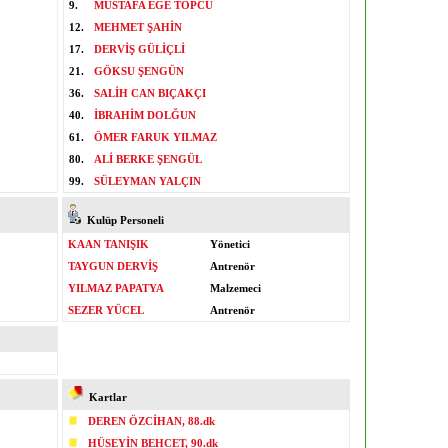
9.
MUSTAFA EGE TOPCU
12.
MEHMET ŞAHİN
17.
DERVİŞ GÜLİÇLİ
21.
GÖKSU ŞENGÜN
36.
SALİH CAN BIÇAKÇI
40.
İBRAHİM DOLĞUN
61.
ÖMER FARUK YILMAZ
80.
ALİ BERKE ŞENGÜL
99.
SÜLEYMAN YALÇIN
Kulüp Personeli
KAAN TANIŞIK
Yönetici
TAYGUN DERVİŞ
Antrenör
YILMAZ PAPATYA
Malzemeci
SEZER YÜCEL
Antrenör
Kartlar
DEREN ÖZCİHAN, 88.dk
HÜSEYİN BEHCET, 90.dk