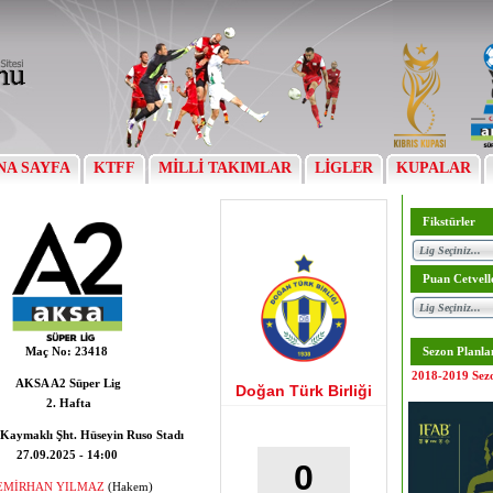
NA SAYFA
KTFF
MİLLİ TAKIMLAR
LİGLER
KUPALAR
Fikstürler
Puan Cetvell
Maç No:
23418
Sezon Planla
2018-2019 Sez
AKSA A2 Süper Lig
Doğan Türk Birliği
2. Hafta
Kaymaklı Şht. Hüseyin Ruso Stadı
27.09.2025 - 14:00
0
EMİRHAN YILMAZ
(Hakem)