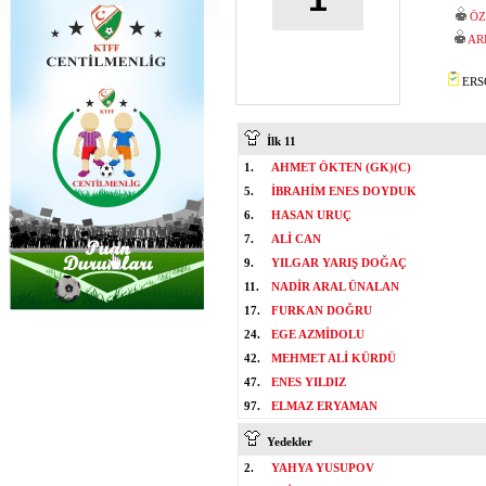
ÖZ
AR
ERSO
İlk 11
1.
AHMET ÖKTEN (GK)(C)
5.
İBRAHİM ENES DOYDUK
6.
HASAN URUÇ
7.
ALİ CAN
9.
YILGAR YARIŞ DOĞAÇ
11.
NADİR ARAL ÜNALAN
17.
FURKAN DOĞRU
24.
EGE AZMİDOLU
42.
MEHMET ALİ KÜRDÜ
47.
ENES YILDIZ
97.
ELMAZ ERYAMAN
Yedekler
2.
YAHYA YUSUPOV