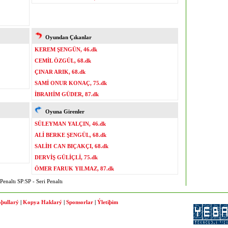
Oyundan Çıkanlar
KEREM ŞENGÜN, 46.dk
CEMİL ÖZGÜL, 68.dk
ÇINAR ARIK, 68.dk
SAMİ ONUR KONAÇ, 75.dk
İBRAHİM GÜDER, 87.dk
Oyuna Girenler
SÜLEYMAN YALÇIN, 46.dk
ALİ BERKE ŞENGÜL, 68.dk
SALİH CAN BIÇAKÇI, 68.dk
DERVİŞ GÜLİÇLİ, 75.dk
ÖMER FARUK YILMAZ, 87.dk
enaltı SP:SP - Seri Penaltı
þullarý
|
Kopya Haklarý
|
Sponsorlar
|
Ýletiþim