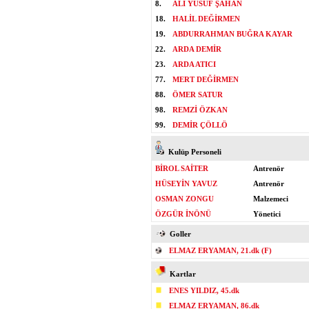
8.
ALİ YUSUF ŞAHAN
18.
HALİL DEĞİRMEN
19.
ABDURRAHMAN BUĞRA KAYAR
22.
ARDA DEMİR
23.
ARDA ATICI
77.
MERT DEĞİRMEN
88.
ÖMER SATUR
98.
REMZİ ÖZKAN
99.
DEMİR ÇÖLLÖ
Kulüp Personeli
BİROL SAİTER
Antrenör
HÜSEYİN YAVUZ
Antrenör
OSMAN ZONGU
Malzemeci
ÖZGÜR İNÖNÜ
Yönetici
Goller
ELMAZ ERYAMAN, 21.dk (F)
Kartlar
ENES YILDIZ, 45.dk
ELMAZ ERYAMAN, 86.dk