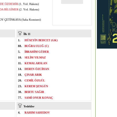
DE ÖZDEMİR
(1. Yrd. Hakem)
DA BİLGİMER
(2. Yrd. Hakem)
Y ÇETİNKAYA (Saha Komiseri)
İlk 11
1.
HÜSEYİN BEHCET (GK)
88.
BUĞRA ULUĞ (C)
5.
İBRAHİM GÜDER
10.
SELİM YILMAZ
11.
KEMAL ARSLAN
14.
DEREN ÖZCİHAN
18.
ÇINAR ARIK
20.
CEMİL ÖZGÜL
23.
KEREM ŞENGÜN
30.
BERTU SAĞIR
77.
SAMİ ONUR KONAÇ
Yedekler
4.
RAHIM SAHEDOV