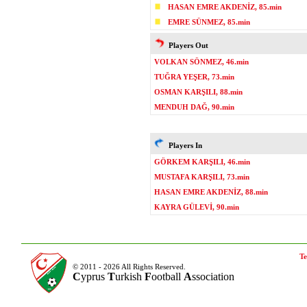
HASAN EMRE AKDENİZ, 85.min
EMRE SÜNMEZ, 85.min
Players Out
VOLKAN SÖNMEZ, 46.min
TUĞRA YEŞER, 73.min
OSMAN KARŞILI, 88.min
MENDUH DAĞ, 90.min
Players In
GÖRKEM KARŞILI, 46.min
MUSTAFA KARŞILI, 73.min
HASAN EMRE AKDENİZ, 88.min
KAYRA GÜLEVİ, 90.min
Te
© 2011 - 2026 All Rights Reserved.
C
yprus
T
urkish
F
ootball
A
ssociation