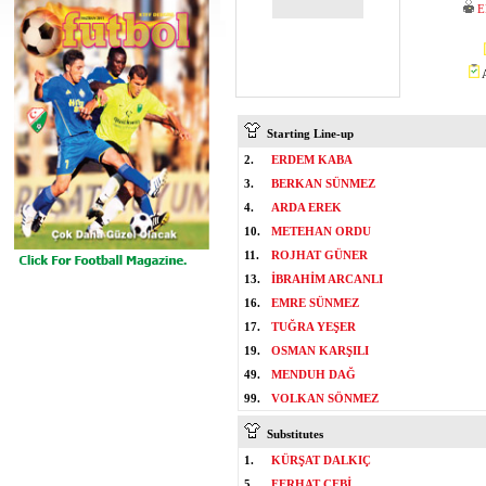
E
A
Starting Line-up
2.
ERDEM KABA
3.
BERKAN SÜNMEZ
4.
ARDA EREK
10.
METEHAN ORDU
11.
ROJHAT GÜNER
13.
İBRAHİM ARCANLI
16.
EMRE SÜNMEZ
17.
TUĞRA YEŞER
19.
OSMAN KARŞILI
49.
MENDUH DAĞ
99.
VOLKAN SÖNMEZ
Substitutes
1.
KÜRŞAT DALKIÇ
5.
FERHAT ÇEBİ