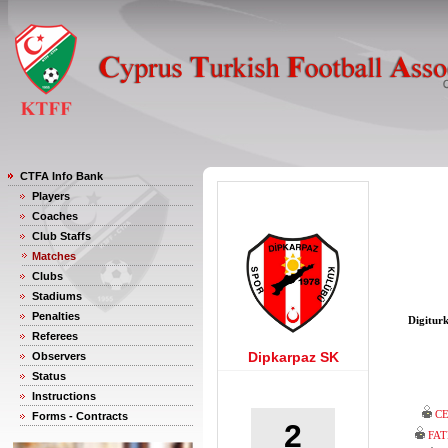
CTFA Info Bank
Players
Coaches
Club Staffs
Matches
Clubs
Stadiums
Penalties
Digitur
Referees
Dipkarpaz SK
Observers
Status
Instructions
C
Forms - Contracts
2
FA