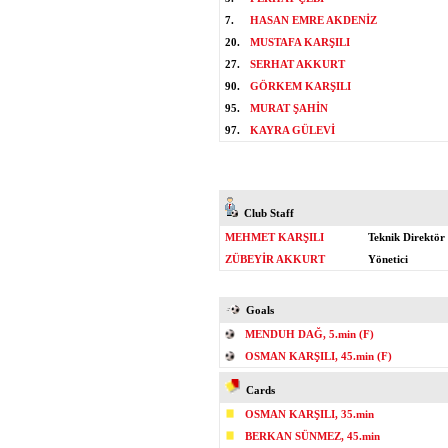
7.
HASAN EMRE AKDENİZ
20.
MUSTAFA KARŞILI
27.
SERHAT AKKURT
90.
GÖRKEM KARŞILI
95.
MURAT ŞAHİN
97.
KAYRA GÜLEVİ
Club Staff
MEHMET KARŞILI
Teknik Direktör
ZÜBEYİR AKKURT
Yönetici
Goals
MENDUH DAĞ, 5.min (F)
OSMAN KARŞILI, 45.min (F)
Cards
OSMAN KARŞILI, 35.min
BERKAN SÜNMEZ, 45.min