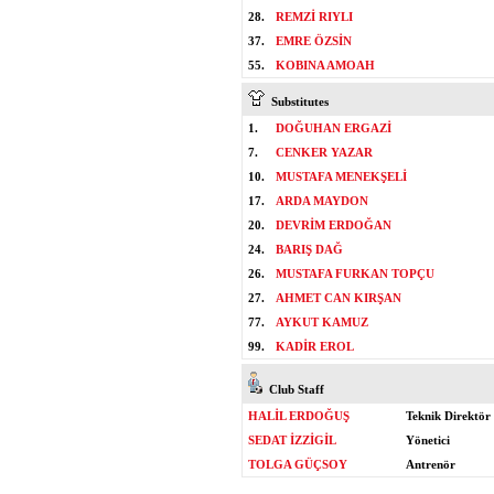
28.
REMZİ RIYLI
37.
EMRE ÖZSİN
55.
KOBINA AMOAH
Substitutes
1.
DOĞUHAN ERGAZİ
7.
CENKER YAZAR
10.
MUSTAFA MENEKŞELİ
17.
ARDA MAYDON
20.
DEVRİM ERDOĞAN
24.
BARIŞ DAĞ
26.
MUSTAFA FURKAN TOPÇU
27.
AHMET CAN KIRŞAN
77.
AYKUT KAMUZ
99.
KADİR EROL
Club Staff
HALİL ERDOĞUŞ
Teknik Direktör
SEDAT İZZİGİL
Yönetici
TOLGA GÜÇSOY
Antrenör