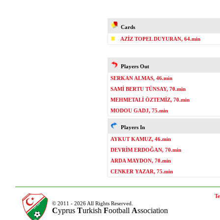
Cards
AZİZ TOPEL DUYURAN, 64.min
Players Out
SERKAN ALMAS, 46.min
SAMİ BERTU TÜNSAY, 70.min
MEHMETALİ ÖZTEMİZ, 70.min
MODOU GADJ, 75.min
Players In
AYKUT KAMUZ, 46.min
DEVRİM ERDOĞAN, 70.min
ARDA MAYDON, 70.min
CENKER YAZAR, 75.min
Te
© 2011 - 2026 All Rights Reserved.
C
yprus
T
urkish
F
ootball
A
ssociation