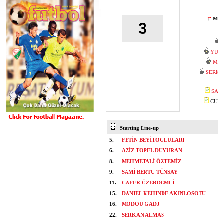
Mo
3
YU
M
SER
SA
CUM
Starting Line-up
5.
FETİN BEYİTOGLULARI
6.
AZİZ TOPEL DUYURAN
8.
MEHMETALİ ÖZTEMİZ
9.
SAMİ BERTU TÜNSAY
11.
CAFER ÖZERDEMLİ
15.
DANIEL KEHINDE AKINLOSOTU
16.
MODOU GADJ
22.
SERKAN ALMAS