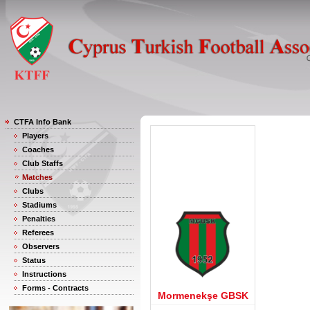
CTFA Info Bank
Players
Coaches
Club Staffs
Matches
Clubs
Stadiums
Penalties
Referees
Observers
Status
Instructions
Forms - Contracts
Mormenekşe GBSK