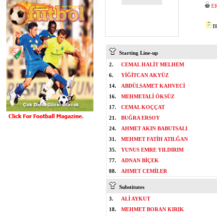
E
BE
Starting Line-up
2.
CEMAL HALİT MELHEM
6.
YİĞİTCAN AKYÜZ
14.
ABDÜLSAMET KAHVECİ
16.
MEHMETALİ ÖKSÜZ
17.
CEMAL KOÇÇAT
21.
BUĞRA ERSOY
24.
AHMET AKIN BABUTSALI
31.
MEHMET FATİH ATILĞAN
35.
YUNUS EMRE YILDIRIM
77.
ADNAN BİÇEK
88.
AHMET CEMİLER
Substitutes
3.
ALİ AYKUT
18.
MEHMET BORAN KIRIK