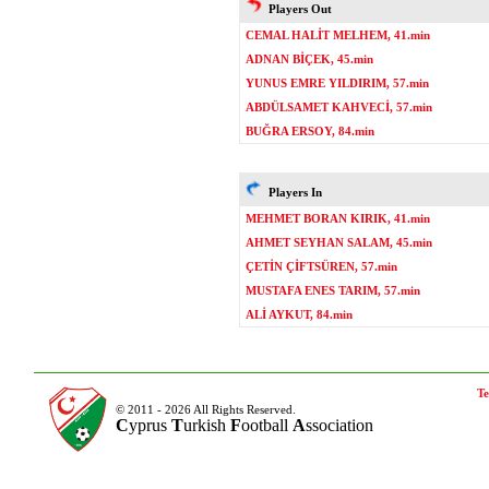
Players Out
CEMAL HALİT MELHEM, 41.min
ADNAN BİÇEK, 45.min
YUNUS EMRE YILDIRIM, 57.min
ABDÜLSAMET KAHVECİ, 57.min
BUĞRA ERSOY, 84.min
Players In
MEHMET BORAN KIRIK, 41.min
AHMET SEYHAN SALAM, 45.min
ÇETİN ÇİFTSÜREN, 57.min
MUSTAFA ENES TARIM, 57.min
ALİ AYKUT, 84.min
Te
© 2011 - 2026 All Rights Reserved.
C
yprus
T
urkish
F
ootball
A
ssociation