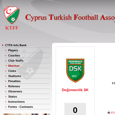
CTFA Info Bank
Players
Coaches
Club Staffs
Matches
Clubs
Stadiums
Penalties
U1
Referees
Değirmenlik SK
Observers
Status
Instructions
Forms - Contracts
0
FU