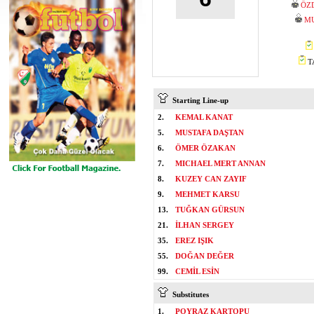
ÖZ
M
TA
Starting Line-up
2.
KEMAL KANAT
5.
MUSTAFA DAŞTAN
6.
ÖMER ÖZAKAN
7.
MICHAEL MERT ANNAN
8.
KUZEY CAN ZAYIF
9.
MEHMET KARSU
13.
TUĞKAN GÜRSUN
21.
İLHAN SERGEY
35.
EREZ IŞIK
55.
DOĞAN DEĞER
99.
CEMİL ESİN
Substitutes
1.
POYRAZ KARTOPU