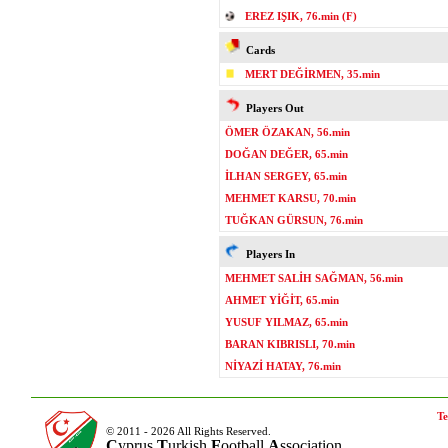
EREZ IŞIK, 76.min (F)
Cards
MERT DEĞİRMEN, 35.min
Players Out
ÖMER ÖZAKAN, 56.min
DOĞAN DEĞER, 65.min
İLHAN SERGEY, 65.min
MEHMET KARSU, 70.min
TUĞKAN GÜRSUN, 76.min
Players In
MEHMET SALİH SAĞMAN, 56.min
AHMET YİĞİT, 65.min
YUSUF YILMAZ, 65.min
BARAN KIBRISLI, 70.min
NİYAZİ HATAY, 76.min
Te
© 2011 - 2026 All Rights Reserved.
C
yprus
T
urkish
F
ootball
A
ssociation