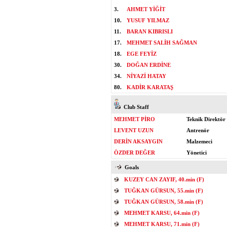
3.
AHMET YİĞİT
10.
YUSUF YILMAZ
11.
BARAN KIBRISLI
17.
MEHMET SALİH SAĞMAN
18.
EGE FEYİZ
30.
DOĞAN ERDİNE
34.
NİYAZİ HATAY
80.
KADİR KARATAŞ
Club Staff
MEHMET PİRO
Teknik Direktör
LEVENT UZUN
Antrenör
DERİN AKSAYGIN
Malzemeci
ÖZDER DEĞER
Yönetici
Goals
KUZEY CAN ZAYIF, 40.min (F)
TUĞKAN GÜRSUN, 55.min (F)
TUĞKAN GÜRSUN, 58.min (F)
MEHMET KARSU, 64.min (F)
MEHMET KARSU, 71.min (F)