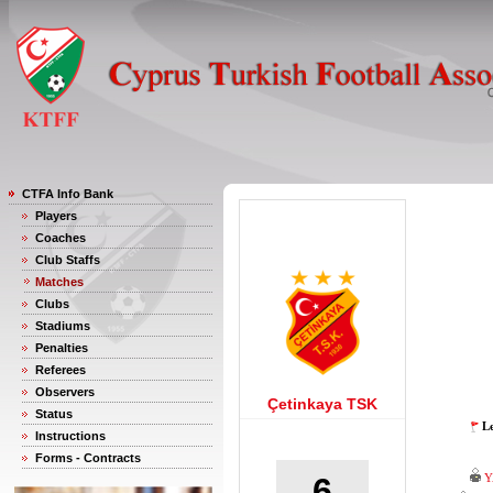
CTFA Info Bank
Players
Coaches
Club Staffs
Matches
Clubs
Stadiums
Penalties
Referees
Observers
Çetinkaya TSK
Status
Le
Instructions
Forms - Contracts
6
Y