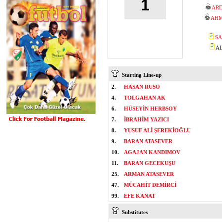
1
ARD
AHM
SA
AL
Starting Line-up
2.
HASAN RUSO
4.
TOLGAHAN AK
6.
HÜSEYİN HERBSOY
7.
İBRAHİM YAZICI
8.
YUSUF ALİ ŞEREKİOĞLU
9.
BARAN ATASEVER
10.
AGAJAN KANDIMOV
11.
BARAN GECEKUŞU
25.
ARMAN ATASEVER
47.
MÜCAHİT DEMİRCİ
99.
EFE KANAT
Substitutes