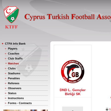
CTFA Info Bank
Players
Coaches
Club Staffs
Matches
Clubs
Stadiums
Penalties
Referees
Observers
DND L. Gençler
Status
Birliği SK
Instructions
Forms - Contracts
Y