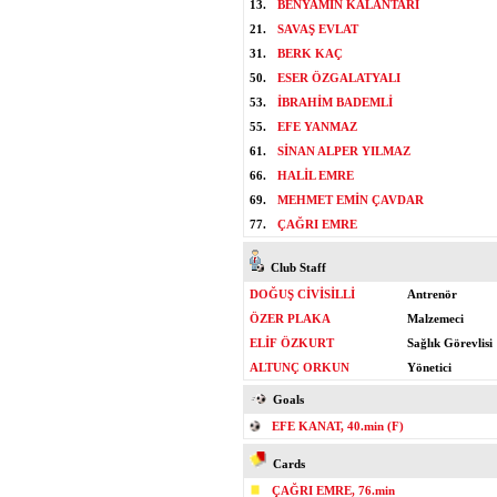
13.
BENYAMIN KALANTARI
21.
SAVAŞ EVLAT
31.
BERK KAÇ
50.
ESER ÖZGALATYALI
53.
İBRAHİM BADEMLİ
55.
EFE YANMAZ
61.
SİNAN ALPER YILMAZ
66.
HALİL EMRE
69.
MEHMET EMİN ÇAVDAR
77.
ÇAĞRI EMRE
Club Staff
DOĞUŞ CİVİSİLLİ
Antrenör
ÖZER PLAKA
Malzemeci
ELİF ÖZKURT
Sağlık Görevlisi
ALTUNÇ ORKUN
Yönetici
Goals
EFE KANAT, 40.min (F)
Cards
ÇAĞRI EMRE, 76.min