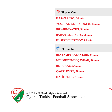
Players Out
HASAN RUSO, 34.min
YUSUF ALİ ŞEREKİOĞLU, 46.min
İBRAHİM YAZICI, 54.min
BARAN GECEKUŞU, 58.min
HÜSEYİN HERBSOY, 81.min
Players In
BENYAMIN KALANTARI, 34.min
MEHMET EMİN ÇAVDAR, 46.min
BERK KAÇ, 54.min
ÇAĞRI EMRE, 58.min
HALİL EMRE, 81.min
Te
© 2011 - 2026 All Rights Reserved.
C
yprus
T
urkish
F
ootball
A
ssociation