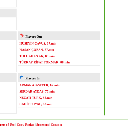
Players Out
HÜSEYİN ÇAVUŞ, 67.min
HASAN ÇOBAN, 77.min
TOLGAHAN AK, 85.min
TÜRKAY RİFAT TOKMAK, 88.min
Players In
ARMAN ATASEVER, 67.min
SERDAR AYDAŞ, 77.min
NECATİ TÜRK, 85.min
CAHİT SOYAL, 88.min
rms of Use
|
Copy Rights
|
Sponsors
|
Contact