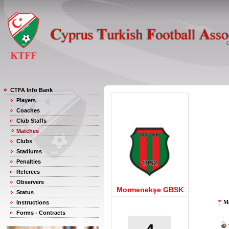
CTFA Info Bank
Players
Coaches
Club Staffs
Matches
Clubs
Stadiums
Penalties
Referees
Observers
Mormenekşe GBSK
Status
Mo
Instructions
Forms - Contracts