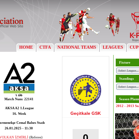
HOME
CTFA
NATIONAL TEAMS
LEAGUES
CUP
Fixture
Standings
Match Num:
22141
Season Plann
2012 - 2013 Se
AKSA A2 1.League
Geçitkale GSK
16. Week
rmenekşe Cemal Balses Stadı
26.01.2025 - 11:30
0
VOLKAN İZMİRLİ
(Referee)