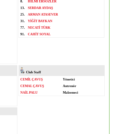
8.
HİLMİ ERSÖZLER
13.
SERDAR AYDAŞ
25.
ARMAN ATASEVER
31.
YİĞİT BAYKAN
77.
NECATİ TÜRK
91.
CAHİT SOYAL
Club Staff
CEMİL ÇAVUŞ
Yönetici
CEMAL ÇAVUŞ
Antrenör
NAİL PALU
Malzemeci