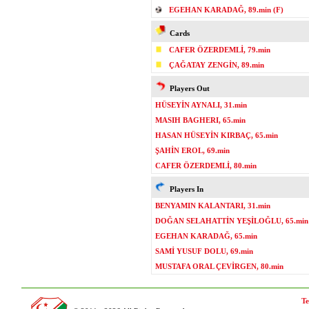
EGEHAN KARADAĞ, 89.min (F)
Cards
CAFER ÖZERDEMLİ, 79.min
ÇAĞATAY ZENGİN, 89.min
Players Out
HÜSEYİN AYNALI, 31.min
MASIH BAGHERI, 65.min
HASAN HÜSEYİN KIRBAÇ, 65.min
ŞAHİN EROL, 69.min
CAFER ÖZERDEMLİ, 80.min
Players In
BENYAMIN KALANTARI, 31.min
DOĞAN SELAHATTİN YEŞİLOĞLU, 65.min
EGEHAN KARADAĞ, 65.min
SAMİ YUSUF DOLU, 69.min
MUSTAFA ORAL ÇEVİRGEN, 80.min
Te