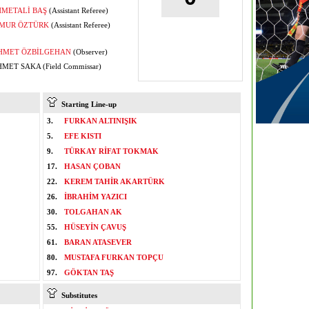
METALİ BAŞ
(Assistant Referee)
MUR ÖZTÜRK
(Assistant Referee)
HMET ÖZBİLGEHAN
(Observer)
MET SAKA (Field Commissar)
Starting Line-up
3.
FURKAN ALTINIŞIK
5.
EFE KISTI
9.
TÜRKAY RİFAT TOKMAK
17.
HASAN ÇOBAN
22.
KEREM TAHİR AKARTÜRK
26.
İBRAHİM YAZICI
30.
TOLGAHAN AK
55.
HÜSEYİN ÇAVUŞ
61.
BARAN ATASEVER
80.
MUSTAFA FURKAN TOPÇU
97.
GÖKTAN TAŞ
Substitutes