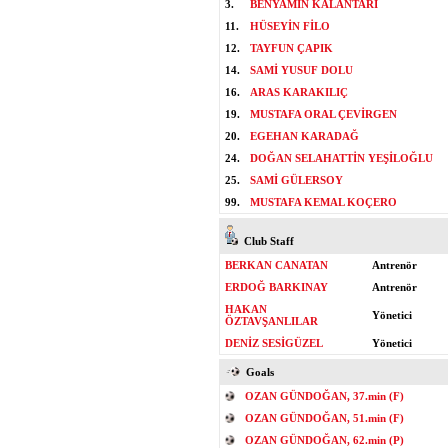
3.
BENYAMIN KALANTARI
11.
HÜSEYİN FİLO
12.
TAYFUN ÇAPIK
14.
SAMİ YUSUF DOLU
16.
ARAS KARAKILIÇ
19.
MUSTAFA ORAL ÇEVİRGEN
20.
EGEHAN KARADAĞ
24.
DOĞAN SELAHATTİN YEŞİLOĞLU
25.
SAMİ GÜLERSOY
99.
MUSTAFA KEMAL KOÇERO
Club Staff
BERKAN CANATAN
Antrenör
ERDOĞ BARKINAY
Antrenör
HAKAN
Yönetici
ÖZTAVŞANLILAR
DENİZ SESİGÜZEL
Yönetici
Goals
OZAN GÜNDOĞAN, 37.min (F)
OZAN GÜNDOĞAN, 51.min (F)
OZAN GÜNDOĞAN, 62.min (P)