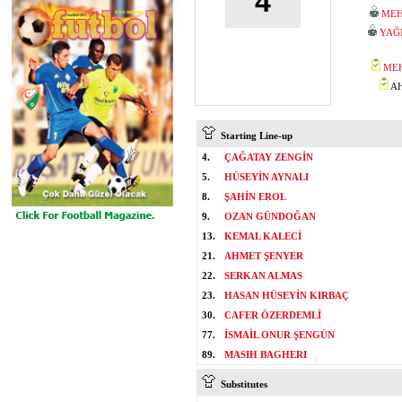
4
MEH
YAĞ
ME
AH
Starting Line-up
4.
ÇAĞATAY ZENGİN
5.
HÜSEYİN AYNALI
8.
ŞAHİN EROL
9.
OZAN GÜNDOĞAN
13.
KEMAL KALECİ
21.
AHMET ŞENYER
22.
SERKAN ALMAS
23.
HASAN HÜSEYİN KIRBAÇ
30.
CAFER ÖZERDEMLİ
77.
İSMAİL ONUR ŞENGÜN
89.
MASIH BAGHERI
Substitutes