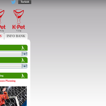
Turkish
S
INFO BANK
ing
ason Planning