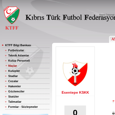
A
KTFF Bilgi Bankası
Futbolcular
Teknik Adamlar
Kulüp Personeli
Maçlar
Kulüpler
Stadlar
Cezalar
Hakemler
Gözlemciler
Esentepe KSKK
Statüler
Talimatlar
Formlar - Sözleşmeler
0