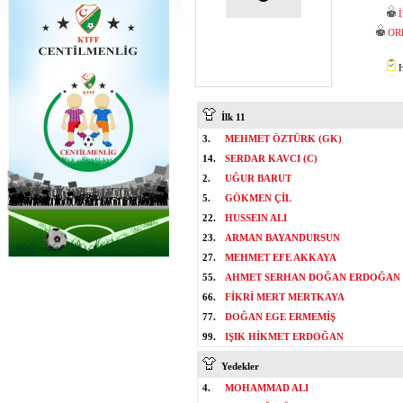
OR
H
İlk 11
3.
MEHMET ÖZTÜRK (GK)
14.
SERDAR KAVCI (C)
2.
UĞUR BARUT
5.
GÖKMEN ÇİL
22.
HUSSEIN ALI
23.
ARMAN BAYANDURSUN
27.
MEHMET EFE AKKAYA
55.
AHMET SERHAN DOĞAN ERDOĞAN
66.
FİKRİ MERT MERTKAYA
77.
DOĞAN EGE ERMEMİŞ
99.
IŞIK HİKMET ERDOĞAN
Yedekler
4.
MOHAMMAD ALI