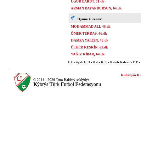
UĞUR BARUT, 61.dk
ARMAN BAYANDURSUN, 64.dk
Oyuna Girenler
MOHAMMAD ALI, 46.dk
ÖMER TEKDAŞ, 46.dk
HAMZA YALÇIN, 46.dk
ÜLKER KESKİN, 61.dk
YAĞIZ KİBAR, 64.dk
F:F - Ayak H:H - Kafa K:K - Kendi Kalesine P:P - P
Kullaným Ko
© 2011 - 2026 Tüm Haklarý saklýdýr.
K
ýbrýs
T
ürk
F
utbol
F
ederasyonu