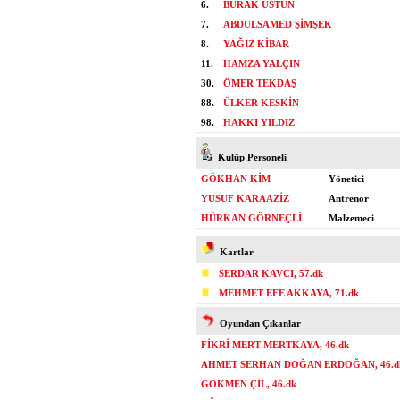
6.
BURAK ÜSTÜN
7.
ABDULSAMED ŞİMŞEK
8.
YAĞIZ KİBAR
11.
HAMZA YALÇIN
30.
ÖMER TEKDAŞ
88.
ÜLKER KESKİN
98.
HAKKI YILDIZ
Kulüp Personeli
GÖKHAN KİM
Yönetici
YUSUF KARAAZİZ
Antrenör
HÜRKAN GÖRNEÇLİ
Malzemeci
Kartlar
SERDAR KAVCI, 57.dk
MEHMET EFE AKKAYA, 71.dk
Oyundan Çıkanlar
FİKRİ MERT MERTKAYA, 46.dk
AHMET SERHAN DOĞAN ERDOĞAN, 46.d
GÖKMEN ÇİL, 46.dk