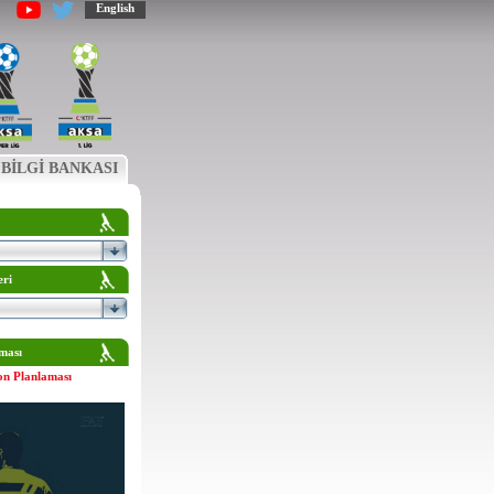
English
BİLGİ BANKASI
eri
ması
on Planlaması