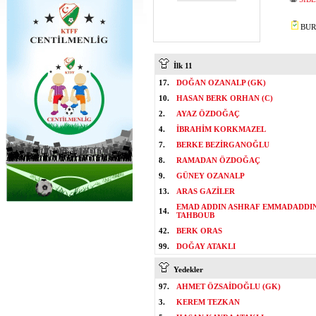
BURA
İlk 11
17.
DOĞAN OZANALP (GK)
10.
HASAN BERK ORHAN (C)
2.
AYAZ ÖZDOĞAÇ
4.
İBRAHİM KORKMAZEL
7.
BERKE BEZİRGANOĞLU
8.
RAMADAN ÖZDOĞAÇ
9.
GÜNEY OZANALP
13.
ARAS GAZİLER
EMAD ADDIN ASHRAF EMMADADDI
14.
TAHBOUB
42.
BERK ORAS
99.
DOĞAY ATAKLI
Yedekler
97.
AHMET ÖZSAİDOĞLU (GK)
3.
KEREM TEZKAN