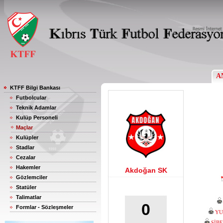
A
KTFF Bilgi Bankası
Futbolcular
Teknik Adamlar
Kulüp Personeli
Maçlar
Kulüpler
Stadlar
Cezalar
Hakemler
Akdoğan SK
Gözlemciler
Statüler
Talimatlar
0
Formlar - Sözleşmeler
YU
SİB