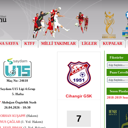
NA SAYFA
KTFF
MİLLİ TAKIMLAR
LİGLER
KUPALAR
Fikstürler
Puan Cetvell
Maç No:
24610
Saydam U15 Ligi 4.Grup
Sezon Planla
5. Hafta
Cihangir GSK
2018-2019 Sez
Akdoğan Özgürlük Stadı
26.04.2026 - 10:30
7
ORHAN KUŞAPPİ
(Hakem)
NUS ÇAĞLAR
(1. Yrd. Hakem)
EL YEŞİLIRMAK
(2. Yrd. Hakem)