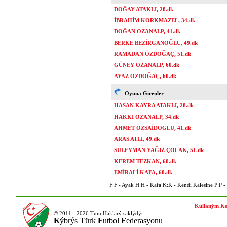
DOĞAY ATAKLI, 28.dk
İBRAHİM KORKMAZEL, 34.dk
DOĞAN OZANALP, 41.dk
BERKE BEZİRGANOĞLU, 49.dk
RAMADAN ÖZDOĞAÇ, 51.dk
GÜNEY OZANALP, 60.dk
AYAZ ÖZDOĞAÇ, 60.dk
Oyuna Girenler
HASAN KAYRA ATAKLI, 28.dk
HAKKI OZANALP, 34.dk
AHMET ÖZSAİDOĞLU, 41.dk
ARAS ATLI, 49.dk
SÜLEYMAN YAĞIZ ÇOLAK, 51.dk
KEREM TEZKAN, 60.dk
EMİRALİ KAFA, 60.dk
F:F - Ayak H:H - Kafa K:K - Kendi Kalesine P:P - P
Kullaným Ko
© 2011 - 2026 Tüm Haklarý saklýdýr.
K
ýbrýs
T
ürk
F
utbol
F
ederasyonu