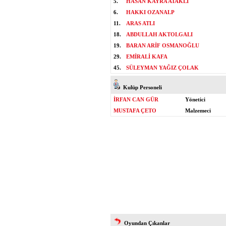
5.
HASAN KAYRA ATAKLI
6.
HAKKI OZANALP
11.
ARAS ATLI
18.
ABDULLAH AKTOLGALI
19.
BARAN ARİF OSMANOĞLU
29.
EMİRALİ KAFA
45.
SÜLEYMAN YAĞIZ ÇOLAK
Kulüp Personeli
İRFAN CAN GÜR
Yönetici
MUSTAFA ÇETO
Malzemeci
Oyundan Çıkanlar