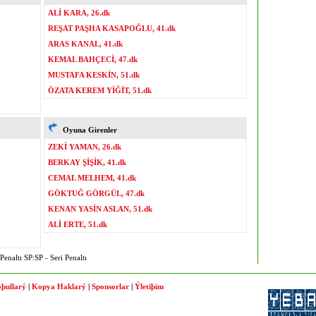
ALİ KARA, 26.dk
REŞAT PAŞHA KASAPOĞLU, 41.dk
ARAS KANAL, 41.dk
KEMAL BAHÇECİ, 47.dk
MUSTAFA KESKİN, 51.dk
ÖZATA KEREM YİĞİT, 51.dk
Oyuna Girenler
ZEKİ YAMAN, 26.dk
BERKAY ŞİŞİK, 41.dk
CEMAL MELHEM, 41.dk
GÖKTUĞ GÖRGÜL, 47.dk
KENAN YASİN ASLAN, 51.dk
ALİ ERTE, 51.dk
enaltı SP:SP - Seri Penaltı
þullarý
|
Kopya Haklarý
|
Sponsorlar
|
Ýletiþim