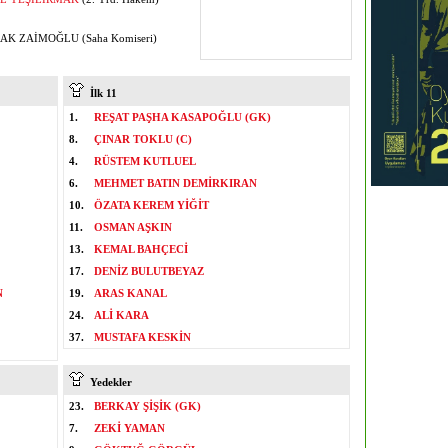
K ZAİMOĞLU (Saha Komiseri)
İlk 11
1.
REŞAT PAŞHA KASAPOĞLU (GK)
8.
ÇINAR TOKLU (C)
4.
RÜSTEM KUTLUEL
6.
MEHMET BATIN DEMİRKIRAN
10.
ÖZATA KEREM YİĞİT
11.
OSMAN AŞKIN
13.
KEMAL BAHÇECİ
17.
DENİZ BULUTBEYAZ
N
19.
ARAS KANAL
24.
ALİ KARA
37.
MUSTAFA KESKİN
Yedekler
23.
BERKAY ŞİŞİK (GK)
7.
ZEKİ YAMAN