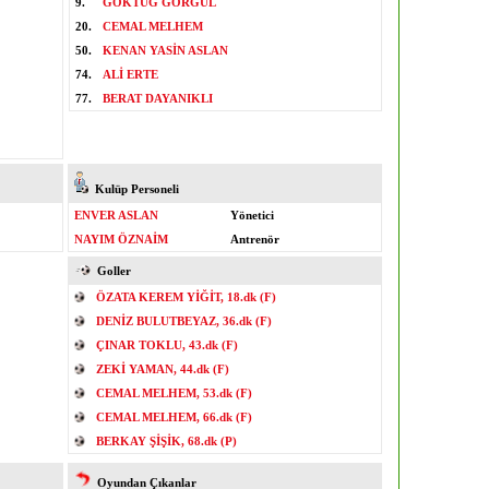
9.
GÖKTUĞ GÖRGÜL
20.
CEMAL MELHEM
50.
KENAN YASİN ASLAN
74.
ALİ ERTE
77.
BERAT DAYANIKLI
Kulüp Personeli
ENVER ASLAN
Yönetici
NAYIM ÖZNAİM
Antrenör
Goller
ÖZATA KEREM YİĞİT, 18.dk (F)
DENİZ BULUTBEYAZ, 36.dk (F)
ÇINAR TOKLU, 43.dk (F)
ZEKİ YAMAN, 44.dk (F)
CEMAL MELHEM, 53.dk (F)
CEMAL MELHEM, 66.dk (F)
BERKAY ŞİŞİK, 68.dk (P)
Oyundan Çıkanlar