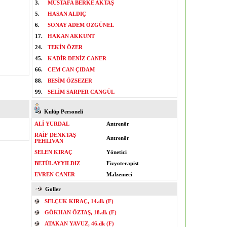
3.
MUSTAFA BERKE AKTAŞ
5.
HASAN ALDIÇ
6.
SONAY ADEM ÖZGÜNEL
17.
HAKAN AKKUNT
24.
TEKİN ÖZER
45.
KADİR DENİZ CANER
66.
CEM CAN ÇIDAM
88.
BESİM ÖZSEZER
99.
SELİM SARPER CANGÜL
Kulüp Personeli
ALİ YURDAL
Antrenör
RAİF DENKTAŞ
Antrenör
PEHLİVAN
SELEN KIRAÇ
Yönetici
BETÜL AYYILDIZ
Fizyoterapist
EVREN CANER
Malzemeci
Goller
SELÇUK KIRAÇ, 14.dk (F)
GÖKHAN ÖZTAŞ, 18.dk (F)
ATAKAN YAVUZ, 46.dk (F)