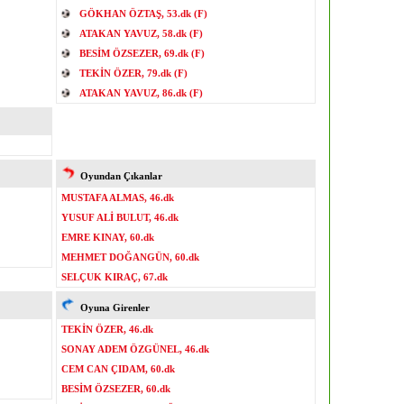
GÖKHAN ÖZTAŞ, 53.dk (F)
ATAKAN YAVUZ, 58.dk (F)
BESİM ÖZSEZER, 69.dk (F)
TEKİN ÖZER, 79.dk (F)
ATAKAN YAVUZ, 86.dk (F)
Oyundan Çıkanlar
MUSTAFA ALMAS, 46.dk
YUSUF ALİ BULUT, 46.dk
EMRE KINAY, 60.dk
MEHMET DOĞANGÜN, 60.dk
SELÇUK KIRAÇ, 67.dk
Oyuna Girenler
TEKİN ÖZER, 46.dk
SONAY ADEM ÖZGÜNEL, 46.dk
CEM CAN ÇIDAM, 60.dk
BESİM ÖZSEZER, 60.dk