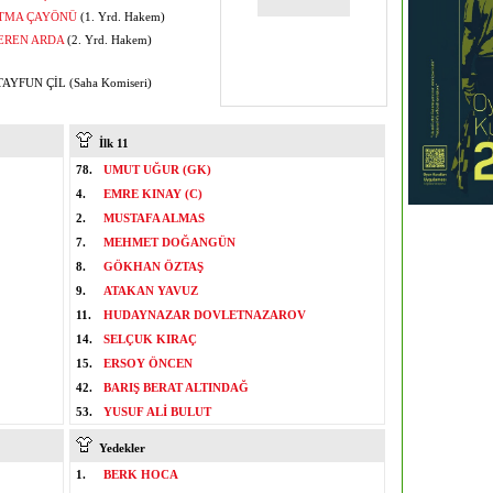
TMA ÇAYÖNÜ
(1. Yrd. Hakem)
EREN ARDA
(2. Yrd. Hakem)
AYFUN ÇİL (Saha Komiseri)
İlk 11
78.
UMUT UĞUR (GK)
4.
EMRE KINAY (C)
2.
MUSTAFA ALMAS
7.
MEHMET DOĞANGÜN
8.
GÖKHAN ÖZTAŞ
9.
ATAKAN YAVUZ
11.
HUDAYNAZAR DOVLETNAZAROV
14.
SELÇUK KIRAÇ
15.
ERSOY ÖNCEN
42.
BARIŞ BERAT ALTINDAĞ
53.
YUSUF ALİ BULUT
Yedekler
1.
BERK HOCA