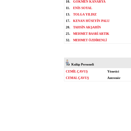
10.
GÖKMEN KANARYA
11.
ENİS SOYAL
13.
TOLGA YILDIZ
17.
KENAN HÜSEYİN PALU
20.
TAHSİN AKŞAHİN
25.
MEHMET BASRİ ARTIK
32.
MEHMET ÖZDİRENLİ
Kulüp Personeli
CEMİL ÇAVUŞ
Yönetici
CEMAL ÇAVUŞ
Antrenör