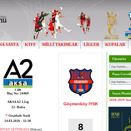
NA SAYFA
KTFF
MİLLİ TAKIMLAR
LİGLER
KUPALAR
Fikstürler
Puan Cetvell
Maç No:
24469
Sezon Planla
2018-2019 Sez
AKSA A2 1.Lig
Göçmenköy İYSK
22. Hafta
Geçitkale Stadı
14.03.2026 - 11:30
8
IDVAN ÇETİNKAYA
(Hakem)