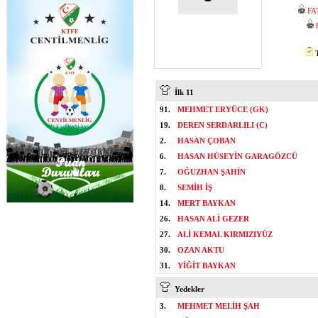
FA
T
İlk 11
91.
MEHMET ERYÜCE (GK)
19.
DEREN SERDARLILI (C)
2.
HASAN ÇOBAN
6.
HASAN HÜSEYİN GARAGÖZCÜ
7.
OĞUZHAN ŞAHİN
8.
SEMİH İŞ
14.
MERT BAYKAN
26.
HASAN ALİ GEZER
27.
ALİ KEMAL KIRMIZIYÜZ
30.
OZAN AKTU
31.
YİĞİT BAYKAN
Yedekler
3.
MEHMET MELİH ŞAH