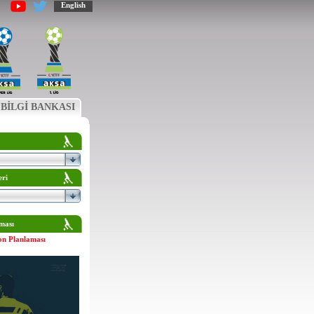
English
BİLGİ BANKASI
eri
ması
on Planlaması