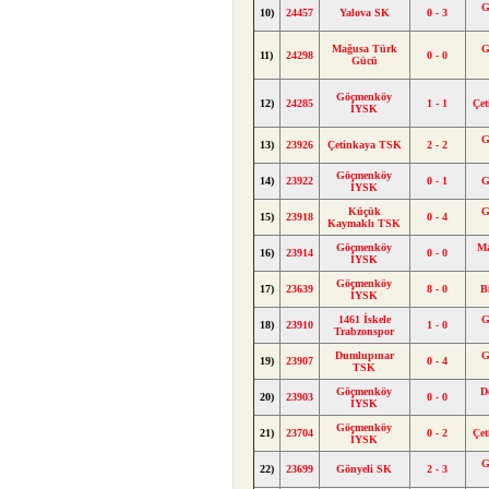
G
10)
24457
Yalova SK
0 - 3
Mağusa Türk
G
11)
24298
0 - 0
Gücü
Göçmenköy
12)
24285
1 - 1
Çe
İYSK
G
13)
23926
Çetinkaya TSK
2 - 2
Göçmenköy
14)
23922
0 - 1
G
İYSK
Küçük
G
15)
23918
0 - 4
Kaymaklı TSK
Göçmenköy
Ma
16)
23914
0 - 0
İYSK
Göçmenköy
17)
23639
8 - 0
B
İYSK
1461 İskele
G
18)
23910
1 - 0
Trabzonspor
Dumlupınar
G
19)
23907
0 - 4
TSK
Göçmenköy
D
20)
23903
0 - 0
İYSK
Göçmenköy
21)
23704
0 - 2
Çe
İYSK
G
22)
23699
Gönyeli SK
2 - 3