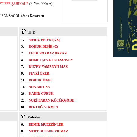
T EFE ŞAHİNALP
(2. Yrd. Hakem)
SAL SAĞOL (Saha Komiseri)
İlk 11
1.
MERİÇ BİCEN (GK)
3.
DORUK BEŞİR (C)
2.
UFUK POYRAZ BARAN
4.
AHMET ŞEVKİ KOZANSOY
7.
KUZEY YAMANYILMAZ
9.
FEVZİ ÖZER
10.
DORUK MANİ
11.
ADA ARSLAN
20.
KADİR ÇÜRÜK
22.
NURİ BARAN KÜÇÜKGÖDE
80.
BERTUĞ SEKMEN
Yedekler
6.
DEMİR MÜEZZİNLER
8.
MERT DURSUN YILMAZ