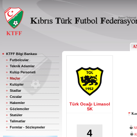
A
KTFF Bilgi Bankası
Futbolcular
Teknik Adamlar
Kulüp Personeli
Maçlar
Kulüpler
Stadlar
Cezalar
Hakemler
Türk Ocağı Limasol
SK
Gözlemciler
Kar
Statüler
Talimatlar
Formlar - Sözleşmeler
N
4
A