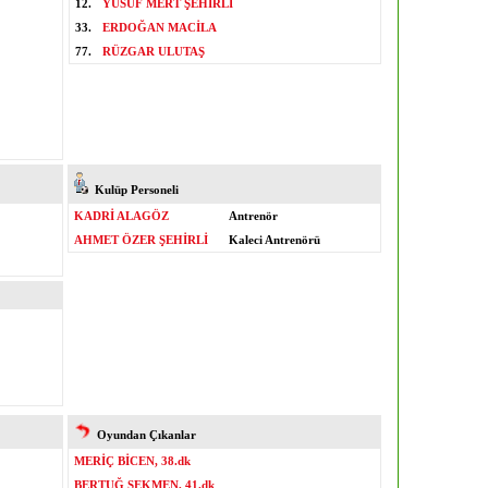
12.
YUSUF MERT ŞEHİRLİ
33.
ERDOĞAN MACİLA
77.
RÜZGAR ULUTAŞ
Kulüp Personeli
KADRİ ALAGÖZ
Antrenör
AHMET ÖZER ŞEHİRLİ
Kaleci Antrenörü
Oyundan Çıkanlar
MERİÇ BİCEN, 38.dk
BERTUĞ SEKMEN, 41.dk