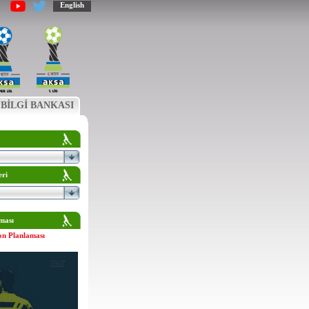
English
BİLGİ BANKASI
eri
ması
on Planlaması