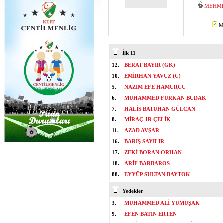
MEHME
Mİ
İlk 11
12.
BERAT BAYIR (GK)
10.
EMİRHAN YAVUZ (C)
5.
NAZIM EFE HAMURCU
6.
MUHAMMED FURKAN BUDAK
7.
HALİS BATUHAN GÜLCAN
8.
MİRAÇ JR ÇELİK
11.
AZAD AVŞAR
16.
BARIŞ SAYILIR
17.
ZEKİ BORAN ORHAN
18.
ARİF BARBAROS
88.
EYYÜP SULTAN BAYTOK
Yedekler
3.
MUHAMMED ALİ YUMUŞAK
9.
EFEN BATIN ERTEN