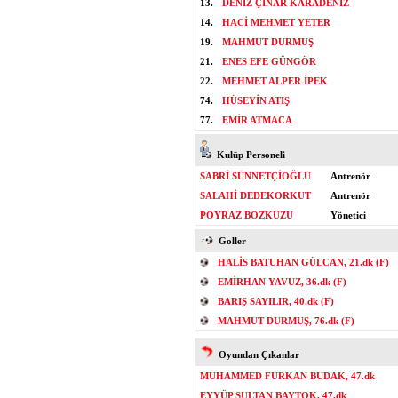
13.
DENİZ ÇINAR KARADENİZ
14.
HACİ MEHMET YETER
19.
MAHMUT DURMUŞ
21.
ENES EFE GÜNGÖR
22.
MEHMET ALPER İPEK
74.
HÜSEYİN ATIŞ
77.
EMİR ATMACA
Kulüp Personeli
SABRİ SÜNNETÇİOĞLU
Antrenör
SALAHİ DEDEKORKUT
Antrenör
POYRAZ BOZKUZU
Yönetici
Goller
HALİS BATUHAN GÜLCAN, 21.dk (F)
EMİRHAN YAVUZ, 36.dk (F)
BARIŞ SAYILIR, 40.dk (F)
MAHMUT DURMUŞ, 76.dk (F)
Oyundan Çıkanlar
MUHAMMED FURKAN BUDAK, 47.dk
EYYÜP SULTAN BAYTOK, 47.dk