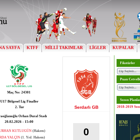
NA SAYFA
KTFF
MİLLİ TAKIMLAR
LİGLER
KUPALAR
Fikstürler
Puan Cetvell
Maç No:
24301
Sezon Planla
U17 Bölgesel Lig Finaller
Serdarlı GB
2018-2019 Sez
2. Tur
aoğlanoğlu Orhan Dural Stadı
20.02.2026 - 15:00
0
URHAN KUTLUGÜN
(Hakem)
RDA YALÇIN
(1. Yrd. Hakem)