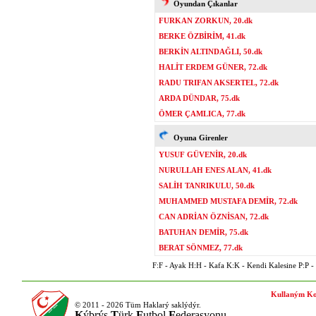
Oyundan Çıkanlar
FURKAN ZORKUN, 20.dk
BERKE ÖZBİRİM, 41.dk
BERKİN ALTINDAĞLI, 50.dk
HALİT ERDEM GÜNER, 72.dk
RADU TRIFAN AKSERTEL, 72.dk
ARDA DÜNDAR, 75.dk
ÖMER ÇAMLICA, 77.dk
Oyuna Girenler
YUSUF GÜVENİR, 20.dk
NURULLAH ENES ALAN, 41.dk
SALİH TANRIKULU, 50.dk
MUHAMMED MUSTAFA DEMİR, 72.dk
CAN ADRİAN ÖZNİSAN, 72.dk
BATUHAN DEMİR, 75.dk
BERAT SÖNMEZ, 77.dk
F:F - Ayak H:H - Kafa K:K - Kendi Kalesine P:P - P
Kullaným Ko
© 2011 - 2026 Tüm Haklarý saklýdýr.
K
ýbrýs
T
ürk
F
utbol
F
ederasyonu