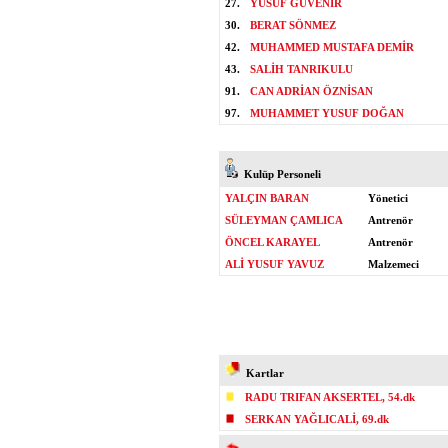
27.
YUSUF GÜVENİR
30.
BERAT SÖNMEZ
42.
MUHAMMED MUSTAFA DEMİR
43.
SALİH TANRIKULU
91.
CAN ADRİAN ÖZNİSAN
97.
MUHAMMET YUSUF DOĞAN
Kulüp Personeli
YALÇIN BARAN
Yönetici
SÜLEYMAN ÇAMLICA
Antrenör
ÖNCEL KARAYEL
Antrenör
ALİ YUSUF YAVUZ
Malzemeci
Kartlar
RADU TRIFAN AKSERTEL, 54.dk
SERKAN YAĞLICALİ, 69.dk