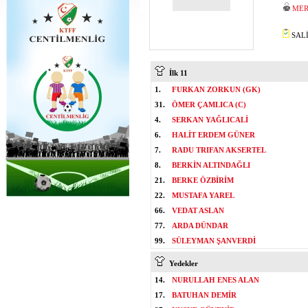
MER
SALİ
İlk 11
1.
FURKAN ZORKUN (GK)
31.
ÖMER ÇAMLICA (C)
4.
SERKAN YAĞLICALİ
6.
HALİT ERDEM GÜNER
7.
RADU TRIFAN AKSERTEL
8.
BERKİN ALTINDAĞLI
21.
BERKE ÖZBİRİM
22.
MUSTAFA YAREL
66.
VEDAT ASLAN
77.
ARDA DÜNDAR
99.
SÜLEYMAN ŞANVERDİ
Yedekler
14.
NURULLAH ENES ALAN
17.
BATUHAN DEMİR