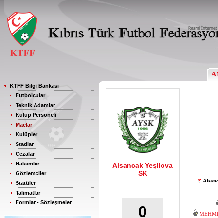
A
KTFF Bilgi Bankası
Futbolcular
Teknik Adamlar
Kulüp Personeli
Maçlar
Kulüpler
Stadlar
Cezalar
Hakemler
Alsancak Yeşilova
SK
Gözlemciler
Alsan
Statüler
Talimatlar
Formlar - Sözleşmeler
0
MEHME