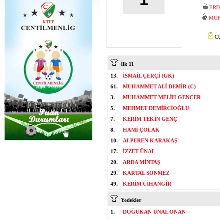
ERD
MUH
CU
İlk 11
13.
İSMAİL ÇERÇİ (GK)
61.
MUHAMMET ALİ DEMİR (C)
3.
MUHAMMET MELİH GENCER
5.
MEHMET DEMİRCİOĞLU
7.
KERİM TEKİN GENÇ
8.
HAMİ ÇOLAK
10.
ALPEREN KARAKAŞ
17.
İZZET ÜNAL
20.
ARDA MİNTAŞ
29.
KARTAL SÖNMEZ
49.
KERİM CİHANGİR
Yedekler
1.
DOĞUKAN ÜNAL ONAN