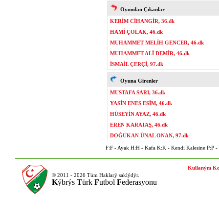
Oyundan Çıkanlar
KERİM CİHANGİR, 36.dk
HAMİ ÇOLAK, 46.dk
MUHAMMET MELİH GENCER, 46.dk
MUHAMMET ALİ DEMİR, 46.dk
İSMAİL ÇERÇİ, 97.dk
Oyuna Girenler
MUSTAFA SARI, 36.dk
YASİN ENES ESİM, 46.dk
HÜSEYİN AYAZ, 46.dk
EREN KARATAŞ, 46.dk
DOĞUKAN ÜNAL ONAN, 97.dk
F:F - Ayak H:H - Kafa K:K - Kendi Kalesine P:P - P
Kullaným Ko
© 2011 - 2026 Tüm Haklarý saklýdýr.
K
ýbrýs
T
ürk
F
utbol
F
ederasyonu