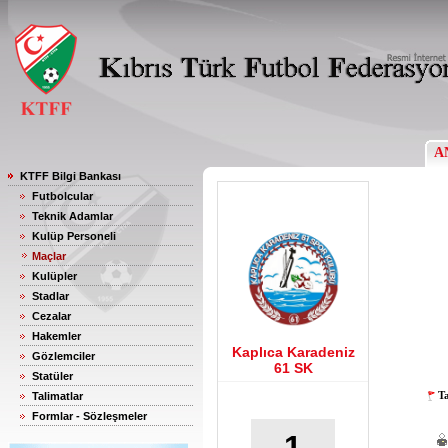
A
KTFF Bilgi Bankası
Futbolcular
Teknik Adamlar
Kulüp Personeli
Maçlar
Kulüpler
Stadlar
Cezalar
Hakemler
Kaplıca Karadeniz
Gözlemciler
61 SK
Statüler
Ta
Talimatlar
Formlar - Sözleşmeler
1