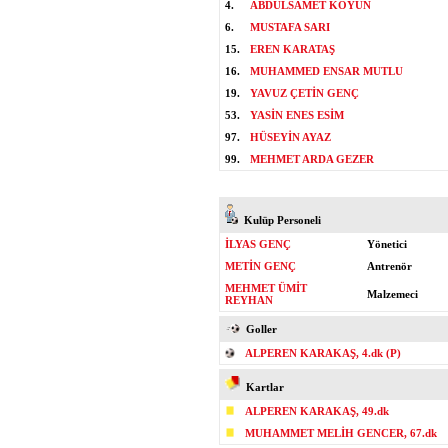
4.
ABDULSAMET KOYUN
6.
MUSTAFA SARI
15.
EREN KARATAŞ
16.
MUHAMMED ENSAR MUTLU
19.
YAVUZ ÇETİN GENÇ
53.
YASİN ENES ESİM
97.
HÜSEYİN AYAZ
99.
MEHMET ARDA GEZER
Kulüp Personeli
İLYAS GENÇ
Yönetici
METİN GENÇ
Antrenör
MEHMET ÜMİT
Malzemeci
REYHAN
Goller
ALPEREN KARAKAŞ, 4.dk (P)
Kartlar
ALPEREN KARAKAŞ, 49.dk
MUHAMMET MELİH GENCER, 67.dk