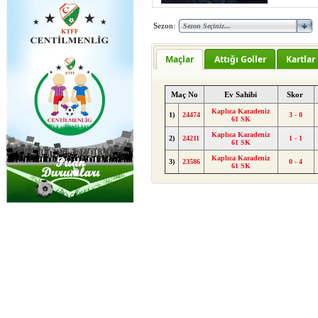
Sezon:
Maçlar
Attığı Goller
Kartlar
Maç No
Ev Sahibi
Skor
Kaplıca Karadeniz
1)
24474
3 - 0
61 SK
Kaplıca Karadeniz
2)
24211
1 - 1
61 SK
Kaplıca Karadeniz
3)
23586
0 - 4
61 SK