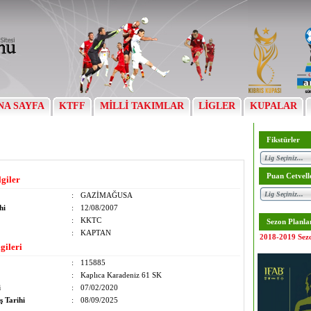
NA SAYFA
KTFF
MİLLİ TAKIMLAR
LİGLER
KUPALAR
Fikstürler
Puan Cetvell
lgiler
:
GAZİMAĞUSA
hi
:
12/08/2007
:
KKTC
Sezon Planla
:
KAPTAN
2018-2019 Sez
gileri
:
115885
:
Kaplıca Karadeniz 61 SK
i
:
07/02/2020
ş Tarihi
:
08/09/2025