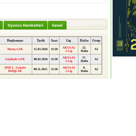
Oyuncu Hareketleri
Genel
Deplasman
Tarih
Saat
Lig
Hafta
Grup
AKSA A2
22.
Maraş GSK
15.03.2026
11:30
A2
1.Lig
Hafta
AKSA A2
17.
Geçitkale GSK
08.02.2026
11:30
A2
1.Lig
Hafta
DND L. Gençler
AKSA A2
8.
08.11.2025
11:30
A2
Birliği SK
1.Lig
Hafta