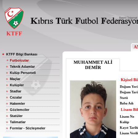
A
KTFF Bilgi Bankası
Futbolcular
MUHAMMET ALİ
Teknik Adamlar
DEMİR
Kulüp Personeli
Maçlar
Kişisel Bi
Kulüpler
Doğum Yeri
Stadlar
Doğum Tari
Cezalar
Statü
Baba Adı
Hakemler
Lisans Bil
Gözlemciler
Statüler
Lisans No
Talimatlar
Kulüp
Kayıt Tarih
Formlar - Sözleşmeler
Lisans Verili