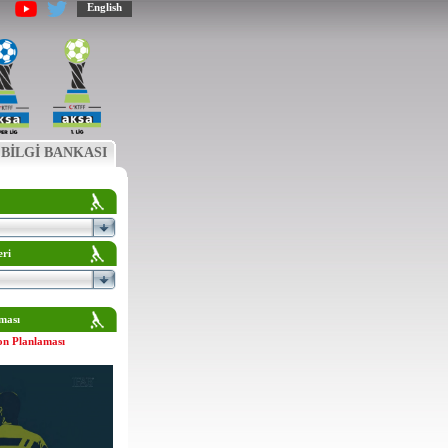
English
BİLGİ BANKASI
eri
ması
on Planlaması