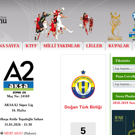
NA SAYFA
KTFF
MİLLİ TAKIMLAR
LİGLER
KUPALAR
Fikstürler
Puan Cetvell
Maç No:
24169
Sezon Planla
2018-2019 Sez
AKSA A2 Süper Lig
Doğan Türk Birliği
16. Hafta
fkoşa Attila Topaloğlu Sahası
31.01.2026 - 11:30
5
MERT AKSU
(Hakem)