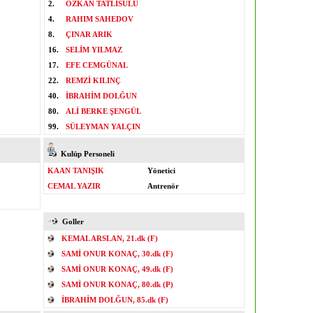
2.
ÖZKAN TATLISULU
4.
RAHIM SAHEDOV
8.
ÇINAR ARIK
16.
SELİM YILMAZ
17.
EFE CEMGÜNAL
22.
REMZİ KILINÇ
40.
İBRAHİM DOLĞUN
80.
ALİ BERKE ŞENGÜL
99.
SÜLEYMAN YALÇIN
Kulüp Personeli
KAAN TANIŞIK
Yönetici
CEMAL YAZIR
Antrenör
Goller
KEMAL ARSLAN, 21.dk (F)
SAMİ ONUR KONAÇ, 30.dk (F)
SAMİ ONUR KONAÇ, 49.dk (F)
SAMİ ONUR KONAÇ, 80.dk (P)
İBRAHİM DOLĞUN, 85.dk (F)