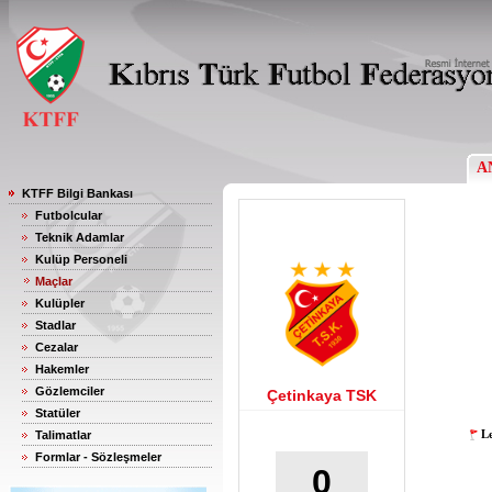
A
KTFF Bilgi Bankası
Futbolcular
Teknik Adamlar
Kulüp Personeli
Maçlar
Kulüpler
Stadlar
Cezalar
Hakemler
Gözlemciler
Çetinkaya TSK
Statüler
Le
Talimatlar
Formlar - Sözleşmeler
0