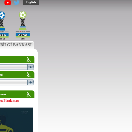
English
BİLGİ BANKASI
eri
ması
on Planlaması