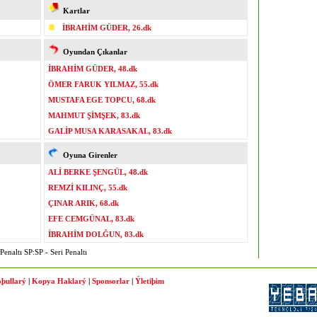
Kartlar
İBRAHİM GÜDER, 26.dk
Oyundan Çıkanlar
İBRAHİM GÜDER, 48.dk
ÖMER FARUK YILMAZ, 55.dk
MUSTAFA EGE TOPCU, 68.dk
MAHMUT ŞİMŞEK, 83.dk
GALİP MUSA KARASAKAL, 83.dk
Oyuna Girenler
ALİ BERKE ŞENGÜL, 48.dk
REMZİ KILINÇ, 55.dk
ÇINAR ARIK, 68.dk
EFE CEMGÜNAL, 83.dk
İBRAHİM DOLĞUN, 83.dk
enaltı SP:SP - Seri Penaltı
þullarý
|
Kopya Haklarý
|
Sponsorlar
|
Ýletiþim