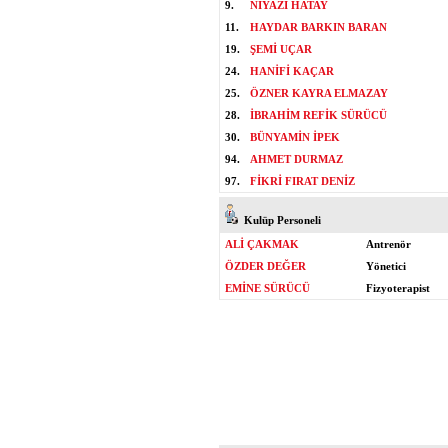
9.
NİYAZİ HATAY
11.
HAYDAR BARKIN BARAN
19.
ŞEMİ UÇAR
24.
HANİFİ KAÇAR
25.
ÖZNER KAYRA ELMAZAY
28.
İBRAHİM REFİK SÜRÜCÜ
30.
BÜNYAMİN İPEK
94.
AHMET DURMAZ
97.
FİKRİ FIRAT DENİZ
Kulüp Personeli
ALİ ÇAKMAK
Antrenör
ÖZDER DEĞER
Yönetici
EMİNE SÜRÜCÜ
Fizyoterapist