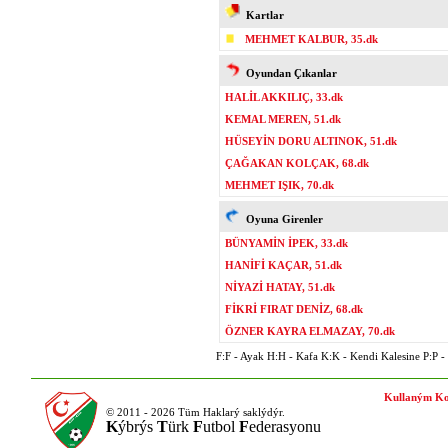
Kartlar
MEHMET KALBUR, 35.dk
Oyundan Çıkanlar
HALİL AKKILIÇ, 33.dk
KEMAL MEREN, 51.dk
HÜSEYİN DORU ALTINOK, 51.dk
ÇAĞAKAN KOLÇAK, 68.dk
MEHMET IŞIK, 70.dk
Oyuna Girenler
BÜNYAMİN İPEK, 33.dk
HANİFİ KAÇAR, 51.dk
NİYAZİ HATAY, 51.dk
FİKRİ FIRAT DENİZ, 68.dk
ÖZNER KAYRA ELMAZAY, 70.dk
F:F - Ayak H:H - Kafa K:K - Kendi Kalesine P:P - P
Kullaným Ko
© 2011 - 2026 Tüm Haklarý saklýdýr.
K
ýbrýs
T
ürk
F
utbol
F
ederasyonu