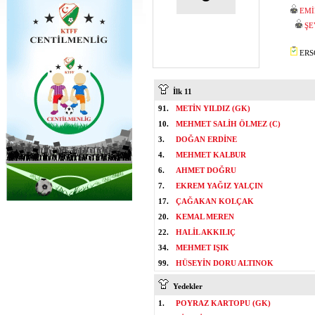
EMİ
ŞE
ERSO
İlk 11
91.
METİN YILDIZ (GK)
10.
MEHMET SALİH ÖLMEZ (C)
3.
DOĞAN ERDİNE
4.
MEHMET KALBUR
6.
AHMET DOĞRU
7.
EKREM YAĞIZ YALÇIN
17.
ÇAĞAKAN KOLÇAK
20.
KEMAL MEREN
22.
HALİL AKKILIÇ
34.
MEHMET IŞIK
99.
HÜSEYİN DORU ALTINOK
Yedekler
1.
POYRAZ KARTOPU (GK)