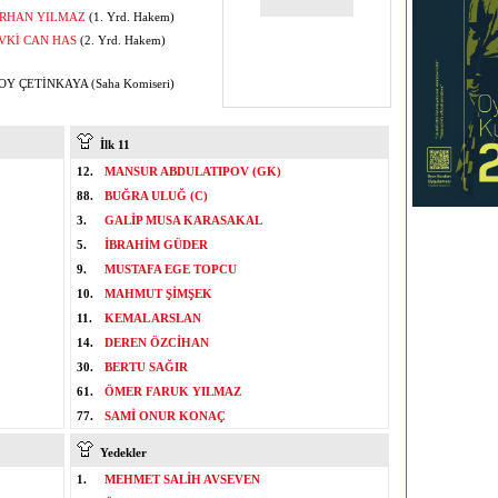
RHAN YILMAZ
(1. Yrd. Hakem)
VKİ CAN HAS
(2. Yrd. Hakem)
Y ÇETİNKAYA (Saha Komiseri)
İlk 11
12.
MANSUR ABDULATIPOV (GK)
88.
BUĞRA ULUĞ (C)
3.
GALİP MUSA KARASAKAL
5.
İBRAHİM GÜDER
9.
MUSTAFA EGE TOPCU
10.
MAHMUT ŞİMŞEK
11.
KEMAL ARSLAN
14.
DEREN ÖZCİHAN
30.
BERTU SAĞIR
61.
ÖMER FARUK YILMAZ
77.
SAMİ ONUR KONAÇ
Yedekler
1.
MEHMET SALİH AVSEVEN