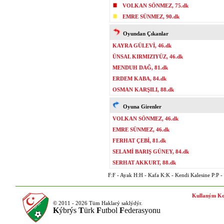
VOLKAN SÖNMEZ, 75.dk
EMRE SÜNMEZ, 90.dk
Oyundan Çıkanlar
KAYRA GÜLEVİ, 46.dk
ÜNSAL KIRMIZIYÜZ, 46.dk
MENDUH DAĞ, 81.dk
ERDEM KABA, 84.dk
OSMAN KARŞILI, 88.dk
Oyuna Girenler
VOLKAN SÖNMEZ, 46.dk
EMRE SÜNMEZ, 46.dk
FERHAT ÇEBİ, 81.dk
SELAMİ BARIŞ GÜNEY, 84.dk
SERHAT AKKURT, 88.dk
F:F - Ayak H:H - Kafa K:K - Kendi Kalesine P:P - P
Kullaným Ko
© 2011 - 2026 Tüm Haklarý saklýdýr.
K
ýbrýs
T
ürk
F
utbol
F
ederasyonu