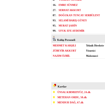
16.
EMRE SÜNMEZ
27.
SERHAT AKKURT
87.
DOĞUKAN TUNCAY SERBÜLENT
93.
SELAMİ BARIŞ GÜNEY
95.
MURAT ŞAHİN
99.
UFUK EFE AYDEMİR
Kulüp Personeli
MEHMET KARŞILI
Teknik Direktör
ZÜBEYİR AKKURT
Yönetici
NAZIM ÖZBİL
Malzemeci
Kartlar
ÜNSAL KIRMIZIYÜZ, 24.dk
METEHAN ORDU, 58.dk
MENDUH DAĞ, 67.dk