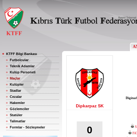
A
KTFF Bilgi Bankası
Futbolcular
Teknik Adamlar
Kulüp Personeli
Maçlar
Kulüpler
Stadlar
Cezalar
Digitur
Hakemler
Dipkarpaz SK
Gözlemciler
Statüler
Talimatlar
0
S
Formlar - Sözleşmeler
FA