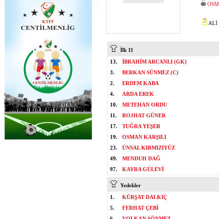
OSM
ALİ 
İlk 11
13.
İBRAHİM ARCANLI (GK)
3.
BERKAN SÜNMEZ (C)
2.
ERDEM KABA
4.
ARDA EREK
10.
METEHAN ORDU
11.
ROJHAT GÜNER
17.
TUĞRA YEŞER
19.
OSMAN KARŞILI
23.
ÜNSAL KIRMIZIYÜZ
49.
MENDUH DAĞ
97.
KAYRA GÜLEVİ
Yedekler
1.
KÜRŞAT DALKIÇ
5.
FERHAT ÇEBİ
6.
VOLKAN SÖNMEZ