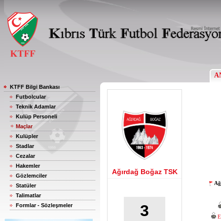
A
KTFF Bilgi Bankası
Futbolcular
Teknik Adamlar
Kulüp Personeli
Maçlar
Kulüpler
Stadlar
Cezalar
Hakemler
Ağırdağ Boğaz TSK
Gözlemciler
Ağ
Statüler
Talimatlar
3
Formlar - Sözleşmeler
E