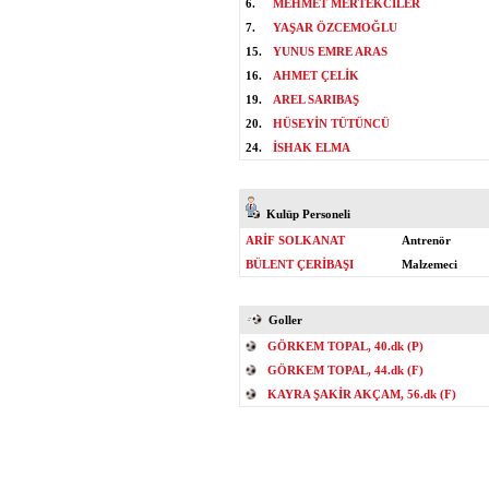
6.
MEHMET MERTEKCİLER
7.
YAŞAR ÖZCEMOĞLU
15.
YUNUS EMRE ARAS
16.
AHMET ÇELİK
19.
AREL SARIBAŞ
20.
HÜSEYİN TÜTÜNCÜ
24.
İSHAK ELMA
Kulüp Personeli
ARİF SOLKANAT
Antrenör
BÜLENT ÇERİBAŞI
Malzemeci
Goller
GÖRKEM TOPAL, 40.dk (P)
GÖRKEM TOPAL, 44.dk (F)
KAYRA ŞAKİR AKÇAM, 56.dk (F)