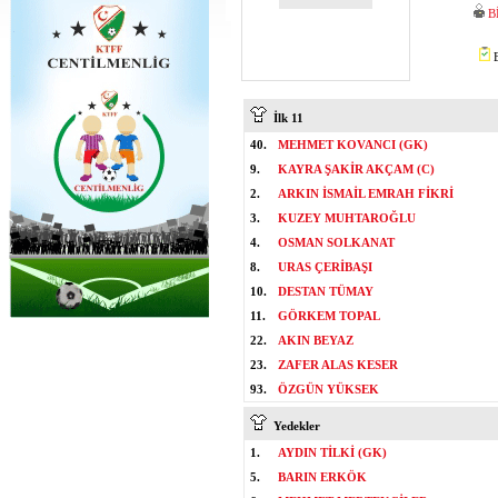
B
B
İlk 11
40.
MEHMET KOVANCI (GK)
9.
KAYRA ŞAKİR AKÇAM (C)
2.
ARKIN İSMAİL EMRAH FİKRİ
3.
KUZEY MUHTAROĞLU
4.
OSMAN SOLKANAT
8.
URAS ÇERİBAŞI
10.
DESTAN TÜMAY
11.
GÖRKEM TOPAL
22.
AKIN BEYAZ
23.
ZAFER ALAS KESER
93.
ÖZGÜN YÜKSEK
Yedekler
1.
AYDIN TİLKİ (GK)
5.
BARIN ERKÖK