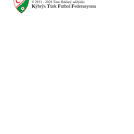
© 2011 - 2026 Tüm Haklarý saklýdýr.
K
ýbrýs
T
ürk
F
utbol
F
ederasyonu