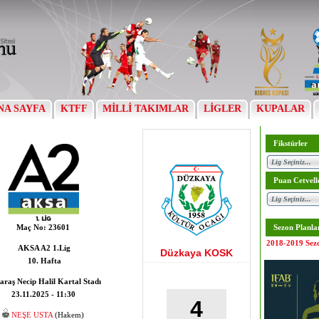
NA SAYFA
KTFF
MİLLİ TAKIMLAR
LİGLER
KUPALAR
Fikstürler
Puan Cetvell
Maç No:
23601
Sezon Planla
2018-2019 Sez
AKSA A2 1.Lig
Düzkaya KOSK
10. Hafta
araş Necip Halil Kartal Stadı
23.11.2025 - 11:30
4
NEŞE USTA
(Hakem)