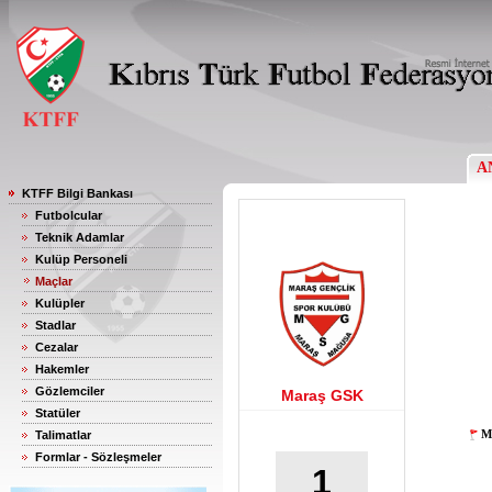
A
KTFF Bilgi Bankası
Futbolcular
Teknik Adamlar
Kulüp Personeli
Maçlar
Kulüpler
Stadlar
Cezalar
Hakemler
Gözlemciler
Maraş GSK
Statüler
M
Talimatlar
Formlar - Sözleşmeler
1