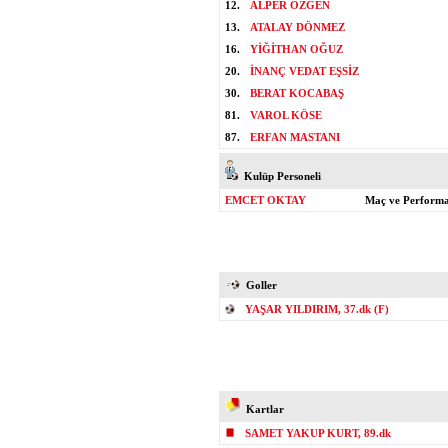
12.
ALPER ÖZGEN
13.
ATALAY DÖNMEZ
16.
YİĞİTHAN OĞUZ
20.
İNANÇ VEDAT EŞSİZ
30.
BERAT KOCABAŞ
81.
VAROL KÖSE
87.
ERFAN MASTANI
Kulüp Personeli
EMCET OKTAY
Maç ve Performan
Goller
YAŞAR YILDIRIM, 37.dk (F)
Kartlar
SAMET YAKUP KURT, 89.dk