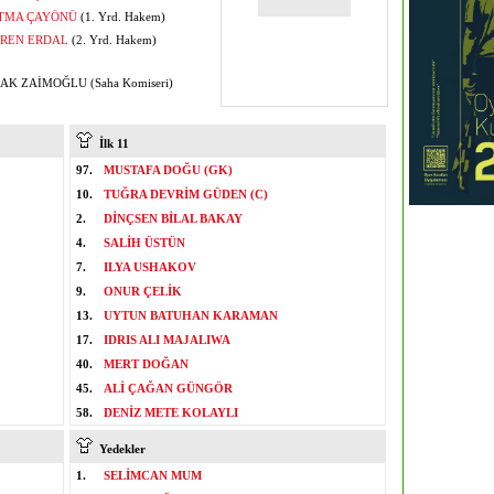
TMA ÇAYÖNÜ
(1. Yrd. Hakem)
REN ERDAL
(2. Yrd. Hakem)
K ZAİMOĞLU (Saha Komiseri)
İlk 11
97.
MUSTAFA DOĞU (GK)
10.
TUĞRA DEVRİM GÜDEN (C)
2.
DİNÇSEN BİLAL BAKAY
4.
SALİH ÜSTÜN
7.
ILYA USHAKOV
9.
ONUR ÇELİK
13.
UYTUN BATUHAN KARAMAN
17.
IDRIS ALI MAJALIWA
40.
MERT DOĞAN
45.
ALİ ÇAĞAN GÜNGÖR
58.
DENİZ METE KOLAYLI
Yedekler
1.
SELİMCAN MUM