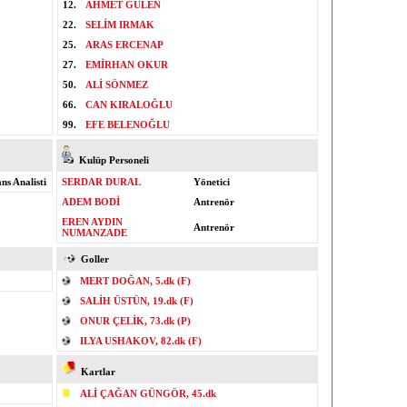
12.
AHMET GÜLEN
22.
SELİM IRMAK
25.
ARAS ERCENAP
27.
EMİRHAN OKUR
50.
ALİ SÖNMEZ
66.
CAN KIRALOĞLU
99.
EFE BELENOĞLU
Kulüp Personeli
s Analisti
SERDAR DURAL
Yönetici
ADEM BODİ
Antrenör
EREN AYDIN
Antrenör
NUMANZADE
Goller
MERT DOĞAN, 5.dk (F)
SALİH ÜSTÜN, 19.dk (F)
ONUR ÇELİK, 73.dk (P)
ILYA USHAKOV, 82.dk (F)
Kartlar
ALİ ÇAĞAN GÜNGÖR, 45.dk