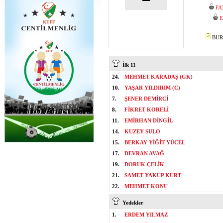
FA
E
BURA
İlk 11
24.
MEHMET KARADAŞ (GK)
10.
YAŞAR YILDIRIM (C)
7.
ŞENER DEMİRCİ
8.
FİKRET KORELİ
11.
EMİRHAN DİNGİL
14.
KUZEY SULO
15.
BERKAY YİĞİT YÜCEL
17.
DEVRAN AVAĞ
19.
DORUK ÇELİK
21.
SAMET YAKUP KURT
22.
MEHMET KONU
Yedekler
1.
ERDEM YILMAZ