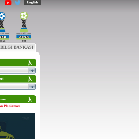
English
BİLGİ BANKASI
eri
ması
on Planlaması