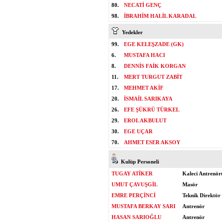
80.
NECATİ GENÇ
98.
İBRAHİM HALİL KARADAL
Yedekler
99.
EGE KELEŞZADE (GK)
6.
MUSTAFA HACI
8.
DENNİS FAİK KORGAN
11.
MERT TURGUT ZABİT
17.
MEHMET AKİF
20.
İSMAİL SARIKAYA
26.
EFE ŞÜKRÜ TÜRKEL
29.
EROL AKBULUT
30.
EGE UÇAR
70.
AHMET ESER AKSOY
Kulüp Personeli
TUGAY ATİKER
Kaleci Antrenör
UMUT ÇAVUŞGİL
Masör
EMRE PERÇİNCİ
Teknik Direktör
MUSTAFA BERKAY SARI
Antrenör
HASAN SARIOĞLU
Antrenör