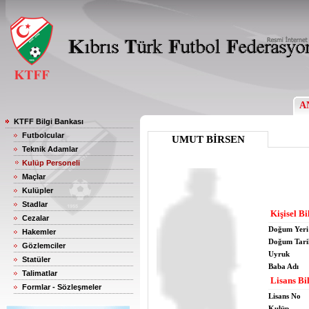
A
KTFF Bilgi Bankası
Futbolcular
UMUT BİRSEN
Teknik Adamlar
Kulüp Personeli
Maçlar
Kulüpler
Stadlar
Kişisel Bi
Cezalar
Doğum Yeri
Hakemler
Doğum Tari
Gözlemciler
Uyruk
Statüler
Baba Adı
Talimatlar
Lisans Bil
Formlar - Sözleşmeler
Lisans No
Kulüp