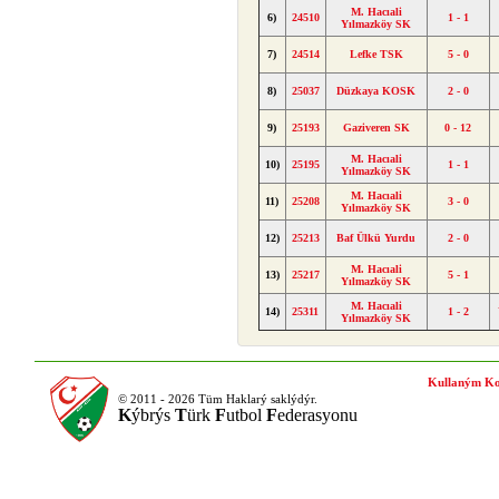
M. Hacıali
6)
24510
1 - 1
Yılmazköy SK
7)
24514
Lefke TSK
5 - 0
8)
25037
Düzkaya KOSK
2 - 0
9)
25193
Gaziveren SK
0 - 12
M. Hacıali
10)
25195
1 - 1
Yılmazköy SK
M. Hacıali
11)
25208
3 - 0
Yılmazköy SK
12)
25213
Baf Ülkü Yurdu
2 - 0
M. Hacıali
13)
25217
5 - 1
Yılmazköy SK
M. Hacıali
14)
25311
1 - 2
Yılmazköy SK
Kullaným Ko
© 2011 - 2026 Tüm Haklarý saklýdýr.
K
ýbrýs
T
ürk
F
utbol
F
ederasyonu