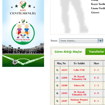
Kayıt Tarih
Lisans Verili
Görevi
Sezon:
Görev Aldığı Maçlar
Transferler
Maç No
Ev Sahibi
Skor
1)
24233
Lefke TSK
2 - 1
M. Hacıali
2)
24496
0 - 6
Yılmazköy SK
3)
24500
Yalova SK
1 - 3
M. Hacıali
4)
24503
4 - 0
Yılmazköy SK
Yenikent Perçinci
5)
24507
0 - 1
SK