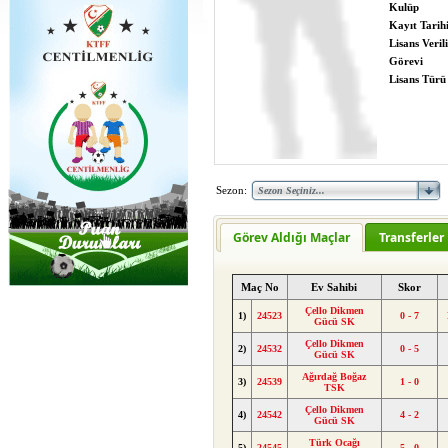
Kulüp
Kayıt Tarih
Lisans Verili
Görevi
Lisans Türü
Sezon:
Görev Aldığı Maçlar
Transferler
Maç No
Ev Sahibi
Skor
Çello Dikmen
1)
24523
0 - 7
Gücü SK
Çello Dikmen
2)
24532
0 - 5
Gücü SK
Ağırdağ Boğaz
3)
24539
1 - 0
TSK
Çello Dikmen
4)
24542
4 - 2
Gücü SK
Türk Ocağı
5)
24545
5 - 0