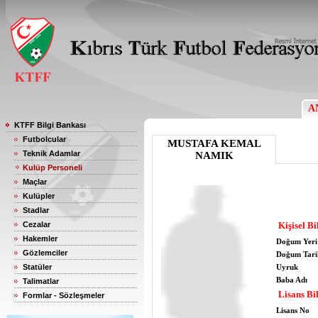
A
KTFF Bilgi Bankası
Futbolcular
MUSTAFA KEMAL
Teknik Adamlar
NAMIK
Kulüp Personeli
Maçlar
Kulüpler
Stadlar
Cezalar
Kişisel Bi
Hakemler
Doğum Yeri
Gözlemciler
Doğum Tari
Statüler
Uyruk
Baba Adı
Talimatlar
Lisans Bil
Formlar - Sözleşmeler
Lisans No