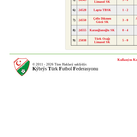
Limasol SK
6)
24528
Lapta TBSK
1 - 2
Çello Dikmen
7)
24550
3 - 0
Gücü SK
8)
24555
Karaoğlanoğlu SK
0 - 4
Türk Ocağı
9)
25038
5 - 0
Limasol SK
Kullaným Ko
© 2011 - 2026 Tüm Haklarý saklýdýr.
K
ýbrýs
T
ürk
F
utbol
F
ederasyonu