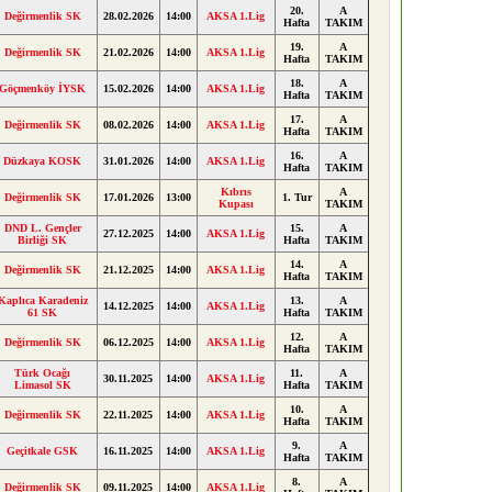
20.
A
Değirmenlik SK
28.02.2026
14:00
AKSA 1.Lig
Hafta
TAKIM
19.
A
Değirmenlik SK
21.02.2026
14:00
AKSA 1.Lig
Hafta
TAKIM
18.
A
Göçmenköy İYSK
15.02.2026
14:00
AKSA 1.Lig
Hafta
TAKIM
17.
A
Değirmenlik SK
08.02.2026
14:00
AKSA 1.Lig
Hafta
TAKIM
16.
A
Düzkaya KOSK
31.01.2026
14:00
AKSA 1.Lig
Hafta
TAKIM
Kıbrıs
A
Değirmenlik SK
17.01.2026
13:00
1. Tur
Kupası
TAKIM
DND L. Gençler
15.
A
27.12.2025
14:00
AKSA 1.Lig
Birliği SK
Hafta
TAKIM
14.
A
Değirmenlik SK
21.12.2025
14:00
AKSA 1.Lig
Hafta
TAKIM
Kaplıca Karadeniz
13.
A
14.12.2025
14:00
AKSA 1.Lig
61 SK
Hafta
TAKIM
12.
A
Değirmenlik SK
06.12.2025
14:00
AKSA 1.Lig
Hafta
TAKIM
Türk Ocağı
11.
A
30.11.2025
14:00
AKSA 1.Lig
Limasol SK
Hafta
TAKIM
10.
A
Değirmenlik SK
22.11.2025
14:00
AKSA 1.Lig
Hafta
TAKIM
9.
A
Geçitkale GSK
16.11.2025
14:00
AKSA 1.Lig
Hafta
TAKIM
8.
A
Değirmenlik SK
09.11.2025
14:00
AKSA 1.Lig