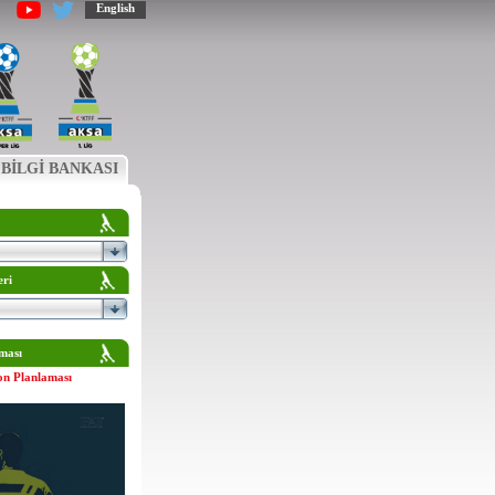
English
BİLGİ BANKASI
eri
ması
on Planlaması