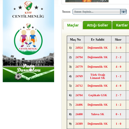
Sezon:
Maçlar
Attığı Goller
Kartlar
Maç No
Ev Sahibi
Skor
1)
24924
Değirmenlik SK
3 - 0
2)
24794
Değirmenlik SK
2 - 2
3)
24779
Değirmenlik SK
4 - 0
Türk Ocağı
4)
24769
1 - 2
Limasol SK
5)
24712
Değirmenlik SK
4 - 0
6)
24704
Geçitkale GSK
2 - 7
7)
24406
Değirmenlik SK
1 - 2
8)
24400
Yalova SK
0 - 1
9)
24389
Değirmenlik SK
1 - 0