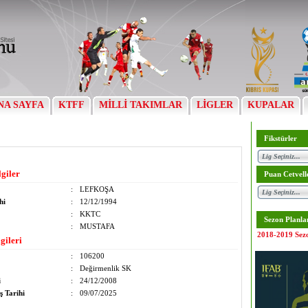
NA SAYFA
KTFF
MİLLİ TAKIMLAR
LİGLER
KUPALAR
Fikstürler
lgiler
Puan Cetvell
:
LEFKOŞA
hi
:
12/12/1994
:
KKTC
Sezon Planla
:
MUSTAFA
2018-2019 Sez
gileri
:
106200
:
Değirmenlik SK
i
:
24/12/2008
ş Tarihi
:
09/07/2025