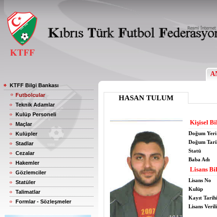
A
KTFF Bilgi Bankası
Futbolcular
HASAN TULUM
Teknik Adamlar
Kulüp Personeli
Kişisel Bi
Maçlar
Doğum Yeri
Kulüpler
Doğum Tari
Stadlar
Statü
Cezalar
Baba Adı
Hakemler
Lisans Bil
Gözlemciler
Lisans No
Statüler
Kulüp
Talimatlar
Kayıt Tarih
Formlar - Sözleşmeler
Lisans Verili