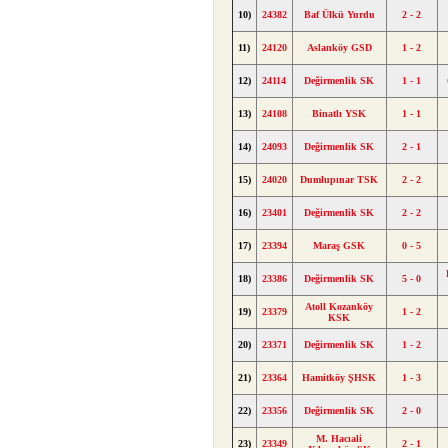
10)
24382
Baf Ülkü Yurdu
2 - 2
11)
24120
Aslanköy GSD
1 - 2
12)
24114
Değirmenlik SK
1 - 1
13)
24108
Binatlı YSK
1 - 1
14)
24093
Değirmenlik SK
2 - 1
15)
24020
Dumlupınar TSK
2 - 2
16)
23401
Değirmenlik SK
2 - 2
17)
23394
Maraş GSK
0 - 5
18)
23386
Değirmenlik SK
5 - 0
Atoll Kozanköy
19)
23379
1 - 2
KSK
20)
23371
Değirmenlik SK
1 - 2
21)
23364
Hamitköy ŞHSK
1 - 3
22)
23356
Değirmenlik SK
2 - 0
M. Hacıali
23)
23349
2 - 1