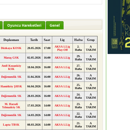
Oyuncu Hareketleri
Genel
Deplasman
Tarih
Saat
Lig
Hafta
Grup
AKSA 1.Lig
2.
A
Düzkaya KOSK
20.05.2026
17:00
Play-Off
Hafta
TAKIM
29.
A
Maraş GSK
02.05.2026
16:00
AKSA 1.Lig
Hafta
TAKIM
Atoll Kozanköy
27.
A
18.04.2026
16:00
AKSA 1.Lig
KSK
Hafta
TAKIM
26.
A
Değirmenlik SK
11.04.2026
16:00
AKSA 1.Lig
Hafta
TAKIM
25.
A
Hamitköy ŞHSK
04.04.2026
16:00
AKSA 1.Lig
Hafta
TAKIM
24.
A
Değirmenlik SK
28.03.2026
16:00
AKSA 1.Lig
Hafta
TAKIM
M. Hacıali
23.
A
17.03.2026
14:00
AKSA 1.Lig
Yılmazköy SK
Hafta
TAKIM
22.
A
Değirmenlik SK
14.03.2026
14:00
AKSA 1.Lig
Hafta
TAKIM
21.
A
Lapta TBSK
08.03.2026
14:00
AKSA 1.Lig
Hafta
TAKIM