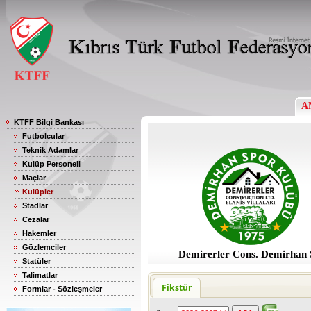
A
KTFF Bilgi Bankası
Futbolcular
Teknik Adamlar
Kulüp Personeli
Maçlar
Kulüpler
Stadlar
Cezalar
Hakemler
Gözlemciler
Demirerler Cons. Demirhan
Statüler
Talimatlar
Fikstür
Formlar - Sözleşmeler