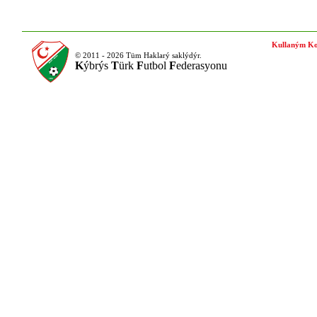
Kullaným Ko
© 2011 - 2026 Tüm Haklarý saklýdýr.
K
ýbrýs
T
ürk
F
utbol
F
ederasyonu