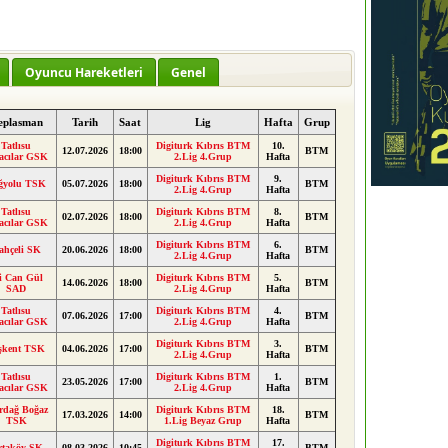
Oyuncu Hareketleri
Genel
eplasman
Tarih
Saat
Lig
Hafta
Grup
Tatlısu
Digiturk Kıbrıs BTM
10.
12.07.2026
18:00
BTM
acılar GSK
2.Lig 4.Grup
Hafta
Digiturk Kıbrıs BTM
9.
ğyolu TSK
05.07.2026
18:00
BTM
2.Lig 4.Grup
Hafta
Tatlısu
Digiturk Kıbrıs BTM
8.
02.07.2026
18:00
BTM
acılar GSK
2.Lig 4.Grup
Hafta
Digiturk Kıbrıs BTM
6.
ahçeli SK
20.06.2026
18:00
BTM
2.Lig 4.Grup
Hafta
i Can Gül
Digiturk Kıbrıs BTM
5.
14.06.2026
18:00
BTM
SAD
2.Lig 4.Grup
Hafta
Tatlısu
Digiturk Kıbrıs BTM
4.
07.06.2026
17:00
BTM
acılar GSK
2.Lig 4.Grup
Hafta
Digiturk Kıbrıs BTM
3.
şkent TSK
04.06.2026
17:00
BTM
2.Lig 4.Grup
Hafta
Tatlısu
Digiturk Kıbrıs BTM
1.
23.05.2026
17:00
BTM
acılar GSK
2.Lig 4.Grup
Hafta
rdağ Boğaz
Digiturk Kıbrıs BTM
18.
17.03.2026
14:00
BTM
TSK
1.Lig Beyaz Grup
Hafta
Digiturk Kıbrıs BTM
17.
rtaköy SK
08.03.2026
10:45
BTM