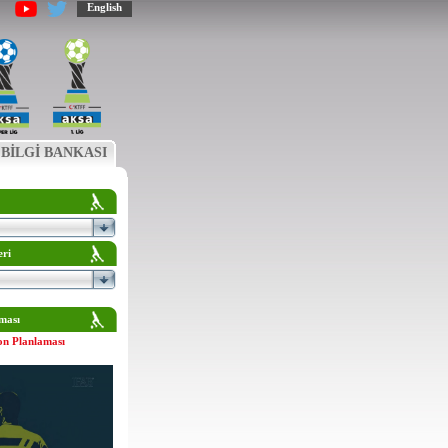
English
BİLGİ BANKASI
eri
ması
on Planlaması