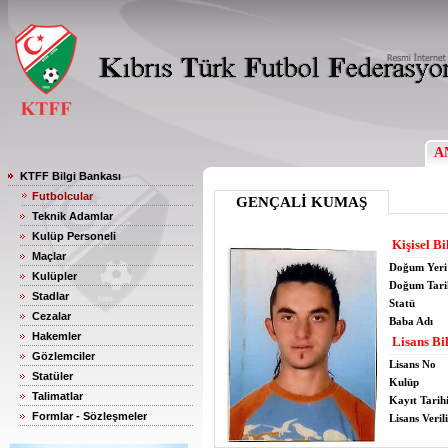
A
KTFF Bilgi Bankası
Futbolcular
GENÇALİ KUMAŞ
Teknik Adamlar
Kulüp Personeli
Kişisel Bi
Maçlar
Doğum Yeri
Kulüpler
Doğum Tari
Stadlar
Statü
Cezalar
Baba Adı
Hakemler
Lisans Bil
Gözlemciler
Lisans No
Statüler
Kulüp
Talimatlar
Kayıt Tarih
Formlar - Sözleşmeler
Lisans Verili