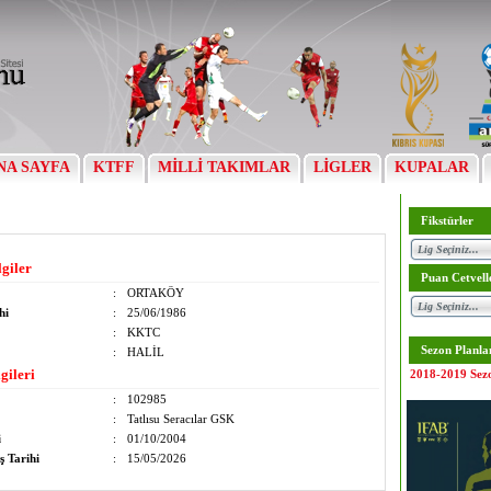
NA SAYFA
KTFF
MİLLİ TAKIMLAR
LİGLER
KUPALAR
Fikstürler
lgiler
Puan Cetvell
:
ORTAKÖY
hi
:
25/06/1986
:
KKTC
Sezon Planla
:
HALİL
gileri
2018-2019 Sez
:
102985
:
Tatlısu Seracılar GSK
i
:
01/10/2004
ş Tarihi
:
15/05/2026