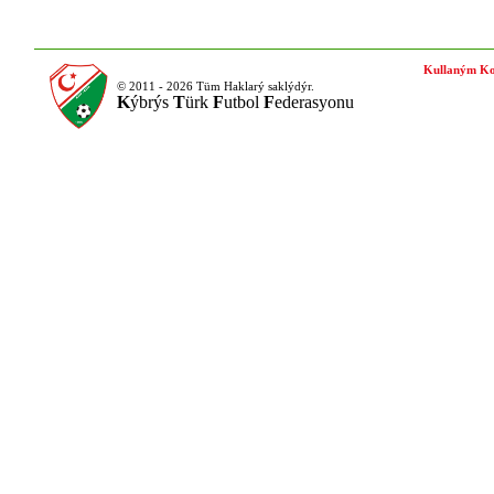
Kullaným Ko
© 2011 - 2026 Tüm Haklarý saklýdýr.
K
ýbrýs
T
ürk
F
utbol
F
ederasyonu