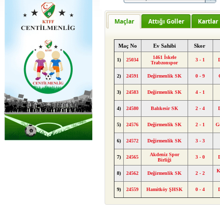
Maçlar
Attığı Goller
Kartlar
Maç No
Ev Sahibi
Skor
1461 İskele
1)
25034
3 - 1
Trabzonspor
2)
24591
Değirmenlik SK
0 - 9
3)
24583
Değirmenlik SK
4 - 1
4)
24580
Balıkesir SK
2 - 4
5)
24576
Değirmenlik SK
2 - 1
G
6)
24572
Değirmenlik SK
3 - 3
Akdeniz Spor
7)
24565
3 - 0
Birliği
K
8)
24562
Değirmenlik SK
2 - 2
9)
24559
Hamitköy ŞHSK
0 - 4