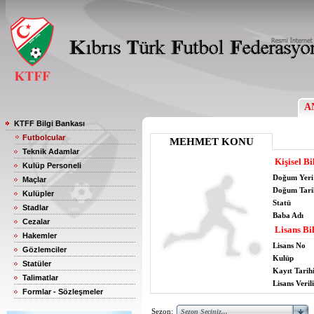
A
KTFF Bilgi Bankası
Futbolcular
MEHMET KONU
Teknik Adamlar
Kişisel Bi
Kulüp Personeli
Doğum Yeri
Maçlar
Doğum Tari
Kulüpler
Statü
Stadlar
Baba Adı
Cezalar
Lisans Bil
Hakemler
Lisans No
Gözlemciler
Kulüp
Statüler
Kayıt Tarih
Talimatlar
Lisans Verili
Formlar - Sözleşmeler
Sezon: