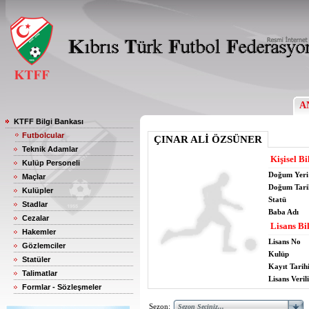
A
KTFF Bilgi Bankası
Futbolcular
ÇINAR ALİ ÖZSÜNER
Teknik Adamlar
Kişisel Bi
Kulüp Personeli
Doğum Yeri
Maçlar
Doğum Tari
Kulüpler
Statü
Stadlar
Baba Adı
Cezalar
Lisans Bil
Hakemler
Lisans No
Gözlemciler
Kulüp
Statüler
Kayıt Tarih
Talimatlar
Lisans Verili
Formlar - Sözleşmeler
Sezon: