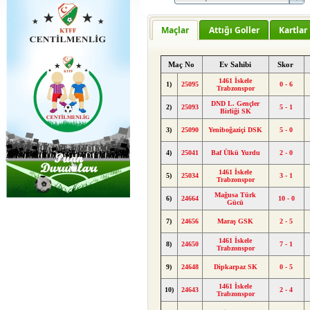
Maçlar
Attığı Goller
Kartlar
Maç No
Ev Sahibi
Skor
1461 İskele
1)
25095
0 - 6
Trabzonspor
DND L. Gençler
2)
25093
5 - 1
Birliği SK
3)
25090
Yeniboğaziçi DSK
5 - 0
4)
25041
Baf Ülkü Yurdu
2 - 0
1461 İskele
5)
25034
3 - 1
Trabzonspor
Mağusa Türk
6)
24664
10 - 0
Gücü
7)
24656
Maraş GSK
2 - 5
1461 İskele
8)
24650
7 - 1
Trabzonspor
9)
24648
Dipkarpaz SK
0 - 5
1461 İskele
10)
24643
2 - 4
Trabzonspor