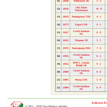
11)
24640
Yedikonuk SK
1 - 3
1461 İskele
12)
24636
18 - 0
Trabzonspor
13)
24629
Dumlupınar TSK
4 - 1
14)
24273
Ergazi GSK
9 - 1
Civisil Ardahan
15)
24267
0 - 9
SK
16)
24262
Pergama SD
3 - 1
17)
23970
Yeniboğaziçi DSK
7 - 0
Civisil Ardahan
18)
23956
0 - 2
SK
DND L. Gençler
19)
23954
9 - 2
Birliği SK
Civisil Ardahan
20)
23808
0 - 8
SK
21)
23805
Maraş GSK
5 - 0
Civisil Ardahan
22)
23800
0 - 0
SK
Kullaným Ko
© 2011 - 2026 Tüm Haklarý saklýdýr.