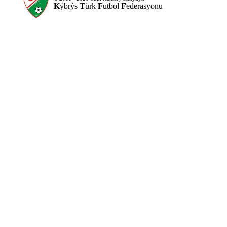
K
ýbrýs
T
ürk
F
utbol
F
ederasyonu