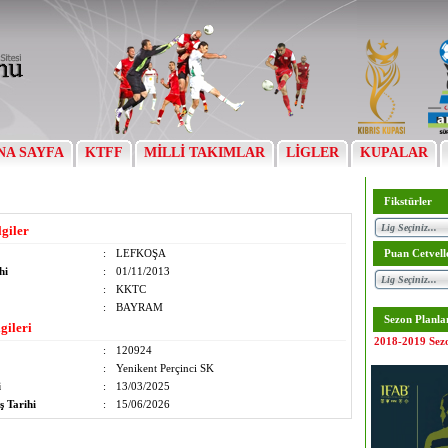
NA SAYFA
KTFF
MİLLİ TAKIMLAR
LİGLER
KUPALAR
Fikstürler
lgiler
:
LEFKOŞA
Puan Cetvell
hi
:
01/11/2013
:
KKTC
:
BAYRAM
Sezon Planla
gileri
2018-2019 Sez
:
120924
:
Yenikent Perçinci SK
i
:
13/03/2025
ş Tarihi
:
15/06/2026