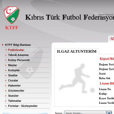
A
KTFF Bilgi Bankası
Futbolcular
ILGAZ ALTUNTERİM
Teknik Adamlar
Kişisel Bi
Kulüp Personeli
Doğum Yeri
Maçlar
Doğum Tari
Kulüpler
Statü
Stadlar
Baba Adı
Cezalar
Lisans Bil
Hakemler
Lisans No
Gözlemciler
Kulüp
Statüler
Kayıt Tarih
Talimatlar
Lisans Verili
Formlar - Sözleşmeler
Sezon: