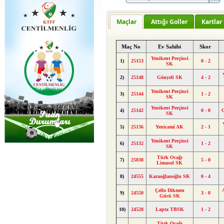
Maçlar
Attığı Goller
Kartlar
Maç No
Ev Sahibi
Skor
Yenikent Perçinci
1)
25153
0 - 2
SK
2)
25148
Gönyeli SK
4 - 2
Yenikent Perçinci
3)
25144
1 - 2
SK
Yenikent Perçinci
4)
25142
0 - 0
SK
5)
25136
Yenicami AK
2 - 1
Yenikent Perçinci
6)
25132
1 - 2
SK
Türk Ocağı
7)
25038
5 - 0
Limasol SK
8)
24555
Karaoğlanoğlu SK
0 - 4
Çello Dikmen
9)
24550
3 - 0
Gücü SK
10)
24528
Lapta TBSK
1 - 2
Türk Ocağı