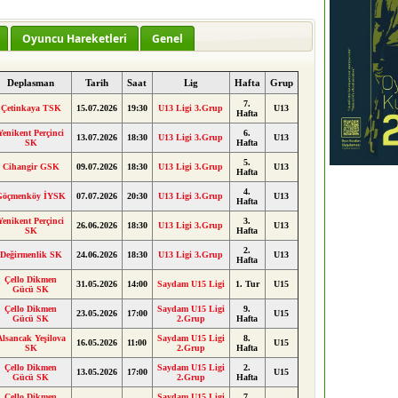
Oyuncu Hareketleri
Genel
Deplasman
Tarih
Saat
Lig
Hafta
Grup
7.
Çetinkaya TSK
15.07.2026
19:30
U13 Ligi 3.Grup
U13
Hafta
Yenikent Perçinci
6.
13.07.2026
18:30
U13 Ligi 3.Grup
U13
SK
Hafta
5.
Cihangir GSK
09.07.2026
18:30
U13 Ligi 3.Grup
U13
Hafta
4.
Göçmenköy İYSK
07.07.2026
20:30
U13 Ligi 3.Grup
U13
Hafta
Yenikent Perçinci
3.
26.06.2026
18:30
U13 Ligi 3.Grup
U13
SK
Hafta
2.
Değirmenlik SK
24.06.2026
18:30
U13 Ligi 3.Grup
U13
Hafta
Çello Dikmen
31.05.2026
14:00
Saydam U15 Ligi
1. Tur
U15
Gücü SK
Çello Dikmen
Saydam U15 Ligi
9.
23.05.2026
17:00
U15
Gücü SK
2.Grup
Hafta
Alsancak Yeşilova
Saydam U15 Ligi
8.
16.05.2026
11:00
U15
SK
2.Grup
Hafta
Çello Dikmen
Saydam U15 Ligi
2.
13.05.2026
17:00
U15
Gücü SK
2.Grup
Hafta
Çello Dikmen
Saydam U15 Ligi
7.