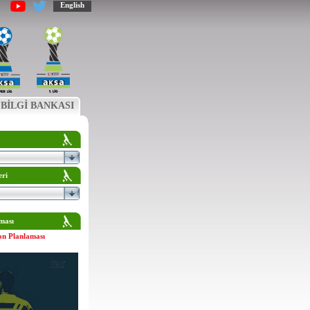
English
BİLGİ BANKASI
eri
ması
on Planlaması