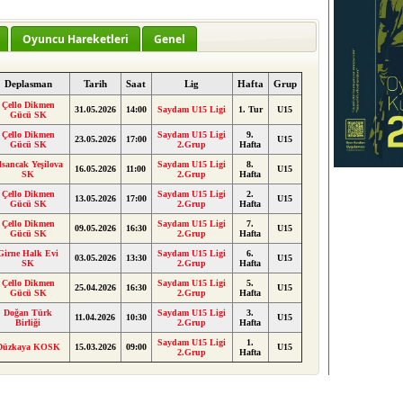
Oyuncu Hareketleri
Genel
Deplasman
Tarih
Saat
Lig
Hafta
Grup
Çello Dikmen
31.05.2026
14:00
Saydam U15 Ligi
1. Tur
U15
Gücü SK
Çello Dikmen
Saydam U15 Ligi
9.
23.05.2026
17:00
U15
Gücü SK
2.Grup
Hafta
lsancak Yeşilova
Saydam U15 Ligi
8.
16.05.2026
11:00
U15
SK
2.Grup
Hafta
Çello Dikmen
Saydam U15 Ligi
2.
13.05.2026
17:00
U15
Gücü SK
2.Grup
Hafta
Çello Dikmen
Saydam U15 Ligi
7.
09.05.2026
16:30
U15
Gücü SK
2.Grup
Hafta
Girne Halk Evi
Saydam U15 Ligi
6.
03.05.2026
13:30
U15
SK
2.Grup
Hafta
Çello Dikmen
Saydam U15 Ligi
5.
25.04.2026
16:30
U15
Gücü SK
2.Grup
Hafta
Doğan Türk
Saydam U15 Ligi
3.
11.04.2026
10:30
U15
Birliği
2.Grup
Hafta
Saydam U15 Ligi
1.
Düzkaya KOSK
15.03.2026
09:00
U15
2.Grup
Hafta