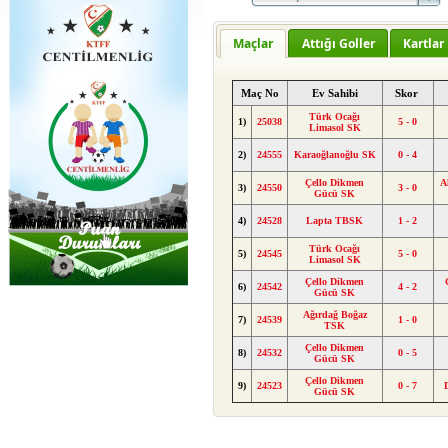
Maçlar
Attığı Goller
Kartlar
Maç No
Ev Sahibi
Skor
Türk Ocağı
1)
25038
5 - 0
Limasol SK
2)
24555
Karaoğlanoğlu SK
0 - 4
Çello Dikmen
A
3)
24550
3 - 0
Gücü SK
4)
24528
Lapta TBSK
1 - 2
Türk Ocağı
5)
24545
5 - 0
Limasol SK
Çello Dikmen
6)
24542
4 - 2
Gücü SK
Ağırdağ Boğaz
7)
24539
1 - 0
TSK
Çello Dikmen
8)
24532
0 - 5
Gücü SK
Çello Dikmen
9)
24523
0 - 7
Gücü SK