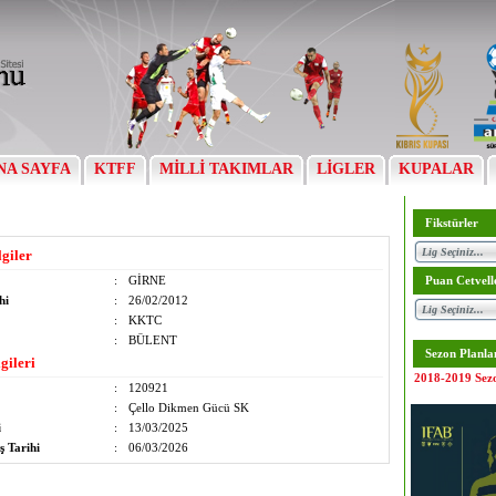
NA SAYFA
KTFF
MİLLİ TAKIMLAR
LİGLER
KUPALAR
Fikstürler
lgiler
:
GİRNE
Puan Cetvell
hi
:
26/02/2012
:
KKTC
:
BÜLENT
Sezon Planla
gileri
2018-2019 Sez
:
120921
:
Çello Dikmen Gücü SK
i
:
13/03/2025
ş Tarihi
:
06/03/2026