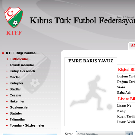
A
KTFF Bilgi Bankası
Futbolcular
EMRE BARIŞ YAVUZ
Teknik Adamlar
Kişisel Bi
Kulüp Personeli
Doğum Yeri
Maçlar
Doğum Tari
Kulüpler
Statü
Stadlar
Baba Adı
Cezalar
Lisans Bil
Hakemler
Lisans No
Gözlemciler
Kulüp
Statüler
Kayıt Tarih
Talimatlar
Lisans Verili
Formlar - Sözleşmeler
Sezon: