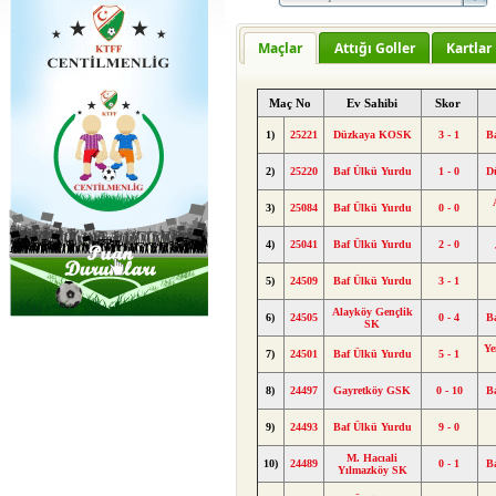
Maçlar
Attığı Goller
Kartlar
Maç No
Ev Sahibi
Skor
1)
25221
Düzkaya KOSK
3 - 1
B
2)
25220
Baf Ülkü Yurdu
1 - 0
D
3)
25084
Baf Ülkü Yurdu
0 - 0
4)
25041
Baf Ülkü Yurdu
2 - 0
5)
24509
Baf Ülkü Yurdu
3 - 1
Alayköy Gençlik
6)
24505
0 - 4
B
SK
Ye
7)
24501
Baf Ülkü Yurdu
5 - 1
8)
24497
Gayretköy GSK
0 - 10
B
9)
24493
Baf Ülkü Yurdu
9 - 0
M. Hacıali
10)
24489
0 - 1
B
Yılmazköy SK