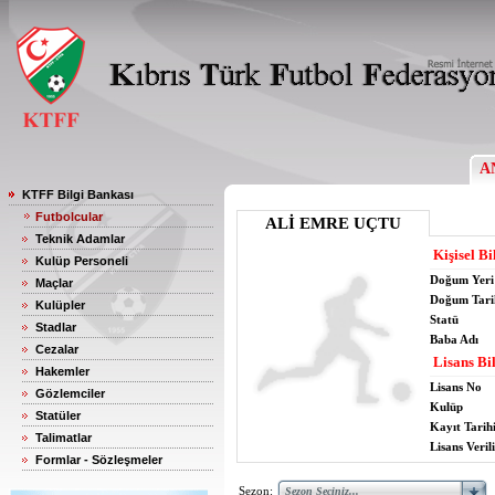
A
KTFF Bilgi Bankası
Futbolcular
ALİ EMRE UÇTU
Teknik Adamlar
Kişisel Bi
Kulüp Personeli
Doğum Yeri
Maçlar
Doğum Tari
Kulüpler
Statü
Stadlar
Baba Adı
Cezalar
Lisans Bil
Hakemler
Lisans No
Gözlemciler
Kulüp
Statüler
Kayıt Tarih
Talimatlar
Lisans Verili
Formlar - Sözleşmeler
Sezon: