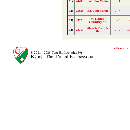
11)
24485
Baf Ülkü Yurdu
0 - 6
12)
23933
Baf Ülkü Yurdu
0 - 4
M. Hacıali
13)
23929
0 - 5
B
Yılmazköy SK
Alayköy Gençlik
14)
23718
0 - 1
B
SK
Kullaným Ko
© 2011 - 2026 Tüm Haklarý saklýdýr.
K
ýbrýs
T
ürk
F
utbol
F
ederasyonu