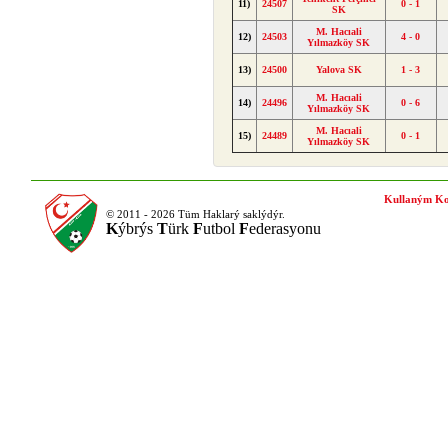
11)
24507
0 - 1
SK
M. Hacıali
12)
24503
4 - 0
Yılmazköy SK
13)
24500
Yalova SK
1 - 3
M. Hacıali
14)
24496
0 - 6
Yılmazköy SK
M. Hacıali
15)
24489
0 - 1
Yılmazköy SK
Kullaným Ko
© 2011 - 2026 Tüm Haklarý saklýdýr.
K
ýbrýs
T
ürk
F
utbol
F
ederasyonu