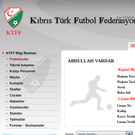
A
KTFF Bilgi Bankası
Futbolcular
ABDULLAH VARDAR
Teknik Adamlar
Kişisel Bi
Kulüp Personeli
Doğum Yeri
Maçlar
Doğum Tari
Kulüpler
Statü
Stadlar
Baba Adı
Cezalar
Lisans Bil
Hakemler
Lisans No
Gözlemciler
Kulüp
Statüler
Kayıt Tarih
Talimatlar
Lisans Verili
Formlar - Sözleşmeler
Sezon: