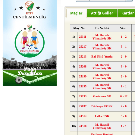
Maçlar
Attığı Goller
Kartlar
Maç No
Ev Sahibi
Skor
M. Hacıali
1)
25311
1 - 2
Yılmazköy SK
M. Hacıali
2)
25217
5 - 1
Yılmazköy SK
3)
25213
Baf Ülkü Yurdu
2 - 0
M. Hacıali
4)
25208
3 - 0
Yılmazköy SK
M. Hacıali
5)
25199
2 - 0
Yılmazköy SK
M. Hacıali
6)
25195
1 - 1
Yılmazköy SK
7)
25193
Gaziveren SK
0 - 12
8)
25037
Düzkaya KOSK
2 - 0
9)
24514
Lefke TSK
5 - 0
M. Hacıali
10)
24510
1 - 1
Yılmazköy SK
Yenikent Perçinci