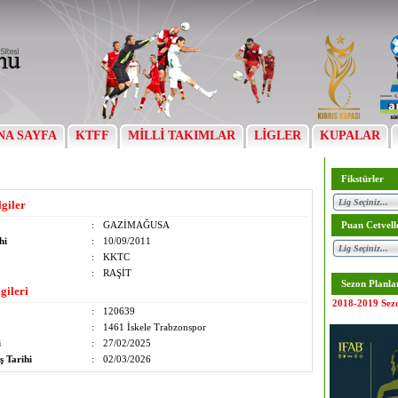
NA SAYFA
KTFF
MİLLİ TAKIMLAR
LİGLER
KUPALAR
Fikstürler
lgiler
:
GAZİMAĞUSA
Puan Cetvell
hi
:
10/09/2011
:
KKTC
:
RAŞİT
Sezon Planla
gileri
2018-2019 Sez
:
120639
:
1461 İskele Trabzonspor
i
:
27/02/2025
ş Tarihi
:
02/03/2026