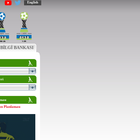
English
BİLGİ BANKASI
eri
ması
on Planlaması