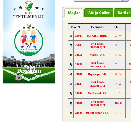
Maçlar
Attığı Goller
Kartlar
Maç No
Ev Sahibi
Skor
1)
25041
Baf Ülkü Yurdu
2 - 0
1461 İskele
2)
25034
3 - 1
Trabzonspor
3)
24656
Maraş GSK
2 - 5
1461 İskele
4)
24650
7 - 1
Y
Trabzonspor
5)
24648
Dipkarpaz SK
0 - 5
1461 İskele
6)
24643
2 - 4
Trabzonspor
7)
24640
Yedikonuk SK
1 - 3
1461 İskele
8)
24636
18 - 0
Trabzonspor
9)
24629
Dumlupınar TSK
4 - 1