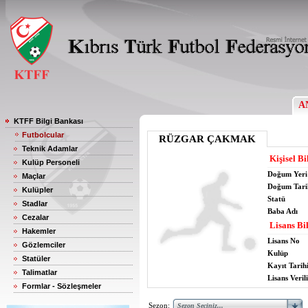
A
KTFF Bilgi Bankası
Futbolcular
RÜZGAR ÇAKMAK
Teknik Adamlar
Kişisel Bi
Kulüp Personeli
Doğum Yeri
Maçlar
Doğum Tari
Kulüpler
Statü
Stadlar
Baba Adı
Cezalar
Lisans Bil
Hakemler
Lisans No
Gözlemciler
Kulüp
Statüler
Kayıt Tarih
Talimatlar
Lisans Verili
Formlar - Sözleşmeler
Sezon: