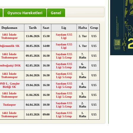
Oyuncu Hareketleri
Genel
Deplasman
Tarih
Saat
Lig
Hafta
Grup
1461 İskele
Saydam U15
13.06.2026
15:30
2. Tur
U15
Trabzonspor
Ligi
Saydam U15
Değirmenlik SK
30.05.2026
14:00
1. Tur
U15
Ligi
1461 İskele
Saydam U15
7.
09.05.2026
16:30
U15
Trabzonspor
Ligi 5.Grup
Hafta
Saydam U15
6.
eniboğaziçi DSK
02.05.2026
16:30
U15
Ligi 5.Grup
Hafta
1461 İskele
Saydam U15
5.
26.04.2026
16:30
U15
Trabzonspor
Ligi 5.Grup
Hafta
DND L. Gençler
Saydam U15
4.
19.04.2026
16:30
U15
Birliği SK
Ligi 5.Grup
Hafta
1461 İskele
Saydam U15
3.
11.04.2026
16:30
U15
Trabzonspor
Ligi 5.Grup
Hafta
Saydam U15
2.
Tuzlaspor
04.04.2026
10:30
U15
Ligi 5.Grup
Hafta
1461 İskele
Saydam U15
1.
14.03.2026
09:00
U15
Trabzonspor
Ligi 5.Grup
Hafta