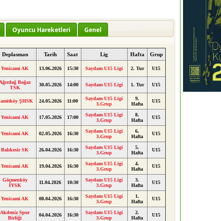
Oyuncu Hareketleri
Genel
Deplasman
Tarih
Saat
Lig
Hafta
Grup
Yenicami AK
13.06.2026
15:30
Saydam U15 Ligi
2. Tur
U15
Ağırdağ Boğaz
30.05.2026
14:00
Saydam U15 Ligi
1. Tur
U15
TSK
Saydam U15 Ligi
9.
amitköy ŞHSK
24.05.2026
11:00
U15
3.Grup
Hafta
Saydam U15 Ligi
8.
Yenicami AK
17.05.2026
17:00
U15
3.Grup
Hafta
Saydam U15 Ligi
6.
Yenicami AK
02.05.2026
16:30
U15
3.Grup
Hafta
Saydam U15 Ligi
5.
Balıkesir SK
26.04.2026
16:30
U15
3.Grup
Hafta
Saydam U15 Ligi
4.
Yenicami AK
19.04.2026
16:30
U15
3.Grup
Hafta
Göçmenköy
Saydam U15 Ligi
3.
11.04.2026
10:30
U15
İYSK
3.Grup
Hafta
Saydam U15 Ligi
1.
Yenicami AK
08.04.2026
16:30
U15
3.Grup
Hafta
Akdeniz Spor
Saydam U15 Ligi
2.
04.04.2026
16:30
U15
Birliği
3.Grup
Hafta