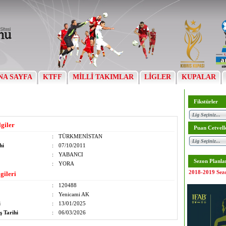
NA SAYFA
KTFF
MİLLİ TAKIMLAR
LİGLER
KUPALAR
Fikstürler
lgiler
Puan Cetvell
:
TÜRKMENİSTAN
hi
:
07/10/2011
:
YABANCI
Sezon Planla
:
YORA
2018-2019 Sez
gileri
:
120488
:
Yenicami AK
i
:
13/01/2025
ş Tarihi
:
06/03/2026