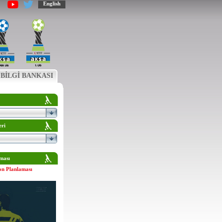
English
BİLGİ BANKASI
eri
ması
on Planlaması