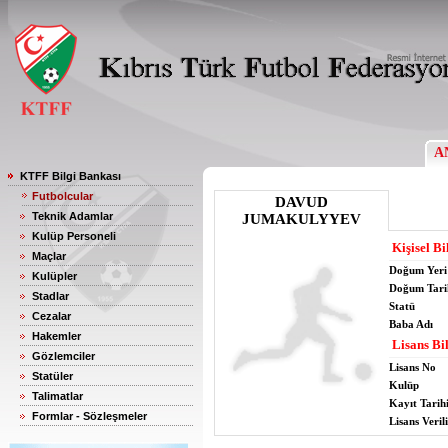
A
KTFF Bilgi Bankası
Futbolcular
DAVUD
Teknik Adamlar
JUMAKULYYEV
Kulüp Personeli
Kişisel Bi
Maçlar
Doğum Yeri
Kulüpler
Doğum Tari
Stadlar
Statü
Cezalar
Baba Adı
Hakemler
Lisans Bil
Gözlemciler
Lisans No
Statüler
Kulüp
Talimatlar
Kayıt Tarih
Formlar - Sözleşmeler
Lisans Verili