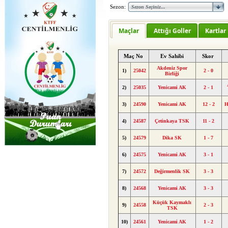
Sezon:
Maçlar
Attığı Goller
Kartlar
Maç No
Ev Sahibi
Skor
Akdeniz Spor
1)
25042
2 - 0
Birliği
2)
25035
Yenicami AK
2 - 1
3)
24590
Yenicami AK
12 - 2
H
4)
24587
Çetinkaya TSK
11 - 2
5)
24579
Dika SK
1 - 7
6)
24575
Yenicami AK
3 - 1
7)
24572
Değirmenlik SK
3 - 3
8)
24568
Yenicami AK
3 - 3
Küçük Kaymaklı
9)
24558
2 - 3
TSK
10)
24561
Yenicami AK
1 - 2