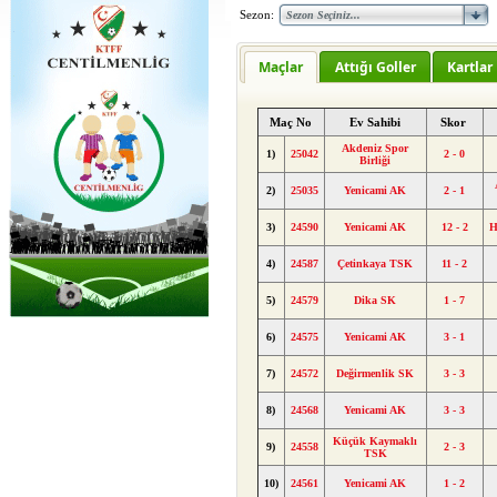
Sezon:
Maçlar
Attığı Goller
Kartlar
Maç No
Ev Sahibi
Skor
Akdeniz Spor
1)
25042
2 - 0
Birliği
2)
25035
Yenicami AK
2 - 1
3)
24590
Yenicami AK
12 - 2
H
4)
24587
Çetinkaya TSK
11 - 2
5)
24579
Dika SK
1 - 7
6)
24575
Yenicami AK
3 - 1
7)
24572
Değirmenlik SK
3 - 3
8)
24568
Yenicami AK
3 - 3
Küçük Kaymaklı
9)
24558
2 - 3
TSK
10)
24561
Yenicami AK
1 - 2