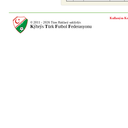
Kullaným Ko
© 2011 - 2026 Tüm Haklarý saklýdýr.
K
ýbrýs
T
ürk
F
utbol
F
ederasyonu