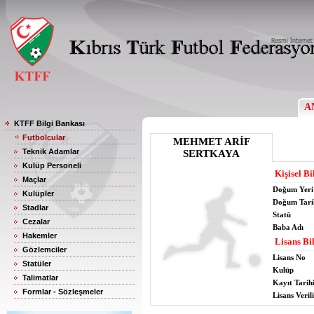
A
KTFF Bilgi Bankası
Futbolcular
MEHMET ARİF
Teknik Adamlar
SERTKAYA
Kulüp Personeli
Kişisel Bi
Maçlar
Doğum Yeri
Kulüpler
Doğum Tari
Stadlar
Statü
Cezalar
Baba Adı
Hakemler
Lisans Bil
Gözlemciler
Lisans No
Statüler
Kulüp
Talimatlar
Kayıt Tarih
Formlar - Sözleşmeler
Lisans Verili