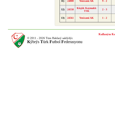
11)
24800
Yenicami AK
9 - 2
Küçük Kaymaklı
12)
24558
2 - 3
TSK
13)
24561
Yenicami AK
1 - 2
Kullaným Ko
© 2011 - 2026 Tüm Haklarý saklýdýr.
K
ýbrýs
T
ürk
F
utbol
F
ederasyonu