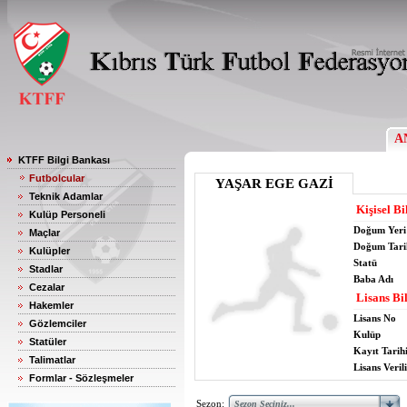
A
KTFF Bilgi Bankası
Futbolcular
YAŞAR EGE GAZİ
Teknik Adamlar
Kişisel Bi
Kulüp Personeli
Doğum Yeri
Maçlar
Doğum Tari
Kulüpler
Statü
Stadlar
Baba Adı
Cezalar
Lisans Bil
Hakemler
Lisans No
Gözlemciler
Kulüp
Statüler
Kayıt Tarih
Talimatlar
Lisans Verili
Formlar - Sözleşmeler
Sezon: