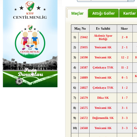
Maçlar
Attığı Goller
Kartlar
Maç No
Ev Sahibi
Skor
Akdeniz Spor
1)
25042
2 - 0
Birliği
2)
25035
Yenicami AK
2 - 1
3)
24590
Yenicami AK
12 - 2
H
4)
24587
Çetinkaya TSK
11 - 2
K
5)
24889
Yenicami AK
0 - 5
6)
24827
Çetinkaya TSK
1 - 2
7)
24579
Dika SK
1 - 7
8)
24575
Yenicami AK
3 - 1
9)
24572
Değirmenlik SK
3 - 3
10)
24568
Yenicami AK
3 - 3
G