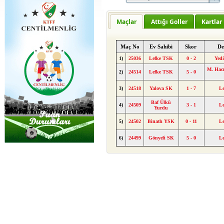
Maçlar
Attığı Goller
Kartlar
Maç No
Ev Sahibi
Skor
De
1)
25036
Lefke TSK
0 - 2
Yed
M. Hacı
2)
24514
Lefke TSK
5 - 0
3)
24518
Yalova SK
1 - 7
L
Baf Ülkü
4)
24509
3 - 1
L
Yurdu
5)
24502
Binatlı YSK
0 - 11
L
6)
24499
Gönyeli SK
5 - 0
L