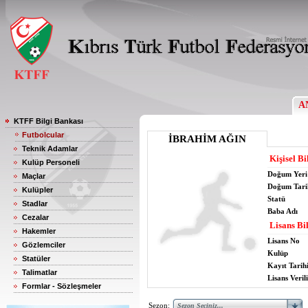
A
KTFF Bilgi Bankası
Futbolcular
İBRAHİM AĞIN
Teknik Adamlar
Kişisel Bi
Kulüp Personeli
Doğum Yeri
Maçlar
Doğum Tari
Kulüpler
Statü
Stadlar
Baba Adı
Cezalar
Lisans Bil
Hakemler
Lisans No
Gözlemciler
Kulüp
Statüler
Kayıt Tarih
Talimatlar
Lisans Verili
Formlar - Sözleşmeler
Sezon: