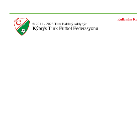
Kullaným Ko
© 2011 - 2026 Tüm Haklarý saklýdýr.
K
ýbrýs
T
ürk
F
utbol
F
ederasyonu