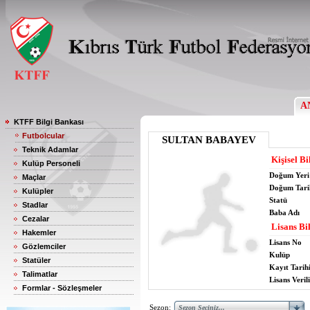
A
KTFF Bilgi Bankası
Futbolcular
SULTAN BABAYEV
Teknik Adamlar
Kişisel Bi
Kulüp Personeli
Doğum Yeri
Maçlar
Doğum Tari
Kulüpler
Statü
Stadlar
Baba Adı
Cezalar
Lisans Bil
Hakemler
Lisans No
Gözlemciler
Kulüp
Statüler
Kayıt Tarih
Talimatlar
Lisans Verili
Formlar - Sözleşmeler
Sezon: