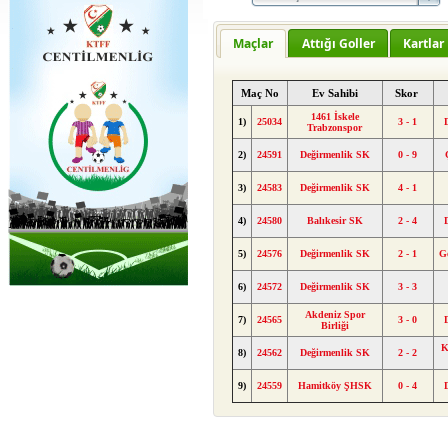
Maçlar
Attığı Goller
Kartlar
Maç No
Ev Sahibi
Skor
1461 İskele
1)
25034
3 - 1
Trabzonspor
2)
24591
Değirmenlik SK
0 - 9
3)
24583
Değirmenlik SK
4 - 1
4)
24580
Balıkesir SK
2 - 4
5)
24576
Değirmenlik SK
2 - 1
G
6)
24572
Değirmenlik SK
3 - 3
Akdeniz Spor
7)
24565
3 - 0
Birliği
K
8)
24562
Değirmenlik SK
2 - 2
9)
24559
Hamitköy ŞHSK
0 - 4