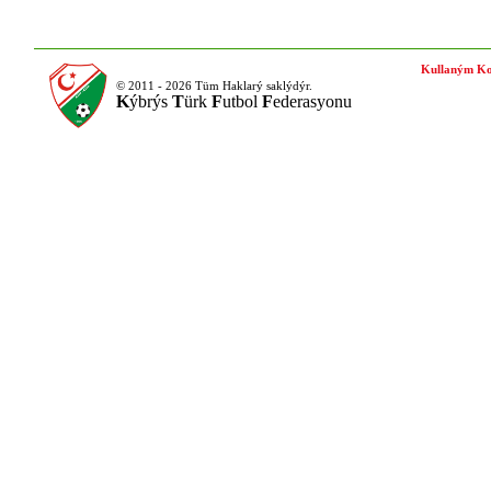
Kullaným Ko
© 2011 - 2026 Tüm Haklarý saklýdýr.
K
ýbrýs
T
ürk
F
utbol
F
ederasyonu