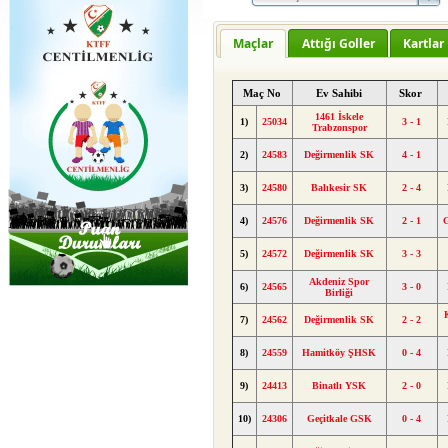
Maçlar
Attığı Goller
Kartlar
Maç No
Ev Sahibi
Skor
1461 İskele
1)
25034
3 - 1
Trabzonspor
2)
24583
Değirmenlik SK
4 - 1
3)
24580
Balıkesir SK
2 - 4
4)
24576
Değirmenlik SK
2 - 1
5)
24572
Değirmenlik SK
3 - 3
Akdeniz Spor
6)
24565
3 - 0
Birliği
7)
24562
Değirmenlik SK
2 - 2
8)
24559
Hamitköy ŞHSK
0 - 4
9)
24413
Binatlı YSK
2 - 0
10)
24306
Geçitkale GSK
0 - 4