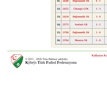
11)
24260
Değirmenlik SK
6 - 1
12)
24255
Cihangir GSK
1 - 3
13)
24250
Değirmenlik SK
3 - 0
14)
23773
Serdarlı GB
2 - 1
15)
23768
Değirmenlik SK
2 - 0
16)
23764
Mesarya SK
1 - 0
Kullaným Ko
© 2011 - 2026 Tüm Haklarý saklýdýr.
K
ýbrýs
T
ürk
F
utbol
F
ederasyonu