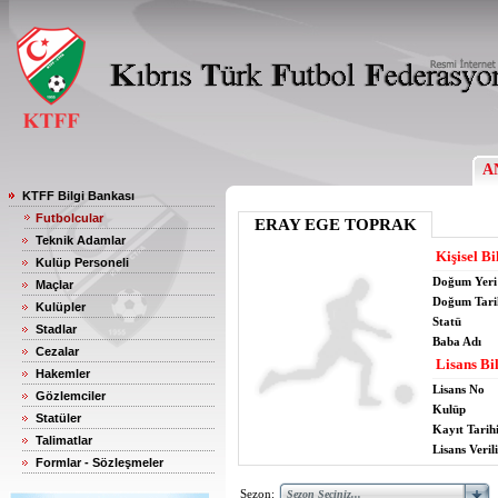
A
KTFF Bilgi Bankası
Futbolcular
ERAY EGE TOPRAK
Teknik Adamlar
Kişisel Bi
Kulüp Personeli
Doğum Yeri
Maçlar
Doğum Tari
Kulüpler
Statü
Stadlar
Baba Adı
Cezalar
Lisans Bil
Hakemler
Lisans No
Gözlemciler
Kulüp
Statüler
Kayıt Tarih
Talimatlar
Lisans Verili
Formlar - Sözleşmeler
Sezon: