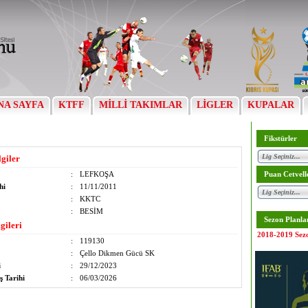
NA SAYFA
KTFF
MİLLİ TAKIMLAR
LİGLER
KUPALAR
Fikstürler
lgiler
:
LEFKOŞA
Puan Cetvell
hi
:
11/11/2011
:
KKTC
:
BESİM
Sezon Planla
gileri
2018-2019 Sez
:
119130
:
Çello Dikmen Gücü SK
i
:
29/12/2023
ş Tarihi
:
06/03/2026