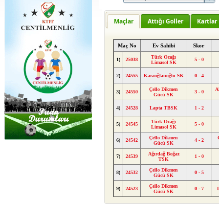
Maçlar
Attığı Goller
Kartlar
Maç No
Ev Sahibi
Skor
Türk Ocağı
1)
25038
5 - 0
Limasol SK
2)
24555
Karaoğlanoğlu SK
0 - 4
Çello Dikmen
A
3)
24550
3 - 0
Gücü SK
4)
24528
Lapta TBSK
1 - 2
Türk Ocağı
5)
24545
5 - 0
Limasol SK
Çello Dikmen
6)
24542
4 - 2
Gücü SK
Ağırdağ Boğaz
7)
24539
1 - 0
TSK
Çello Dikmen
8)
24532
0 - 5
Gücü SK
Çello Dikmen
9)
24523
0 - 7
Gücü SK