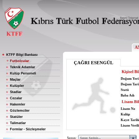
A
KTFF Bilgi Bankası
Futbolcular
ÇAĞRI ESENGÜL
Teknik Adamlar
Kişisel Bi
Kulüp Personeli
Doğum Yeri
Maçlar
Doğum Tari
Kulüpler
Statü
Stadlar
Baba Adı
Cezalar
Lisans Bil
Hakemler
Lisans No
Gözlemciler
Kulüp
Statüler
Kayıt Tarih
Talimatlar
Lisans Verili
Formlar - Sözleşmeler
Sezon: