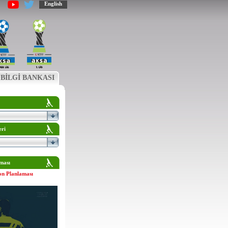
English
BİLGİ BANKASI
eri
ması
on Planlaması