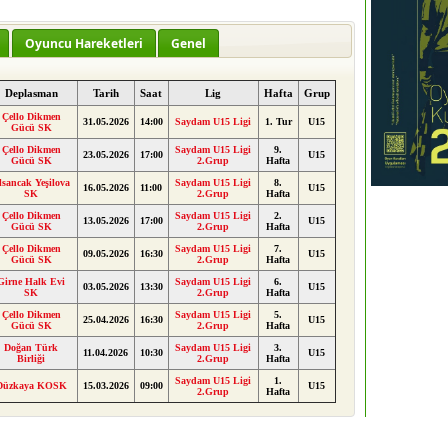
Oyuncu Hareketleri
Genel
Deplasman
Tarih
Saat
Lig
Hafta
Grup
Çello Dikmen
31.05.2026
14:00
Saydam U15 Ligi
1. Tur
U15
Gücü SK
Çello Dikmen
Saydam U15 Ligi
9.
23.05.2026
17:00
U15
Gücü SK
2.Grup
Hafta
lsancak Yeşilova
Saydam U15 Ligi
8.
16.05.2026
11:00
U15
SK
2.Grup
Hafta
Çello Dikmen
Saydam U15 Ligi
2.
13.05.2026
17:00
U15
Gücü SK
2.Grup
Hafta
Çello Dikmen
Saydam U15 Ligi
7.
09.05.2026
16:30
U15
Gücü SK
2.Grup
Hafta
Girne Halk Evi
Saydam U15 Ligi
6.
03.05.2026
13:30
U15
SK
2.Grup
Hafta
Çello Dikmen
Saydam U15 Ligi
5.
25.04.2026
16:30
U15
Gücü SK
2.Grup
Hafta
Doğan Türk
Saydam U15 Ligi
3.
11.04.2026
10:30
U15
Birliği
2.Grup
Hafta
Saydam U15 Ligi
1.
Düzkaya KOSK
15.03.2026
09:00
U15
2.Grup
Hafta