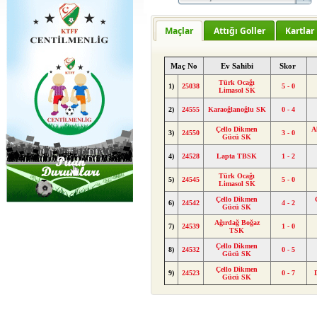
Maçlar
Attığı Goller
Kartlar
Maç No
Ev Sahibi
Skor
Türk Ocağı
1)
25038
5 - 0
Limasol SK
2)
24555
Karaoğlanoğlu SK
0 - 4
Çello Dikmen
A
3)
24550
3 - 0
Gücü SK
4)
24528
Lapta TBSK
1 - 2
Türk Ocağı
5)
24545
5 - 0
Limasol SK
Çello Dikmen
6)
24542
4 - 2
Gücü SK
Ağırdağ Boğaz
7)
24539
1 - 0
TSK
Çello Dikmen
8)
24532
0 - 5
Gücü SK
Çello Dikmen
9)
24523
0 - 7
Gücü SK