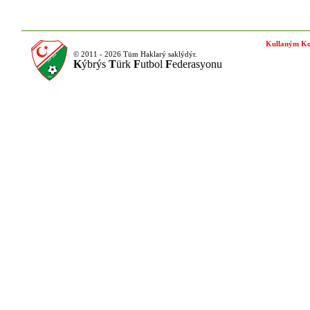
Kullaným Ko
© 2011 - 2026 Tüm Haklarý saklýdýr.
K
ýbrýs
T
ürk
F
utbol
F
ederasyonu