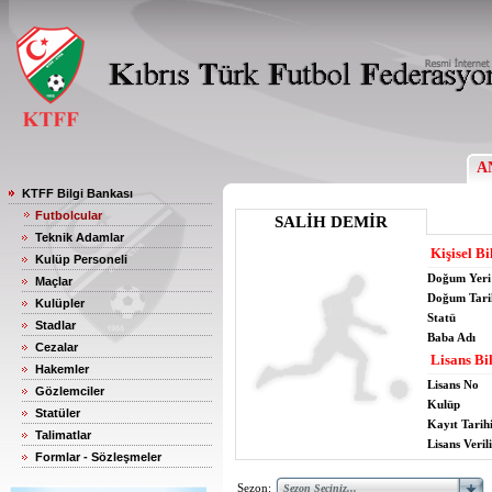
A
KTFF Bilgi Bankası
Futbolcular
SALİH DEMİR
Teknik Adamlar
Kişisel Bi
Kulüp Personeli
Doğum Yeri
Maçlar
Doğum Tari
Kulüpler
Statü
Stadlar
Baba Adı
Cezalar
Lisans Bil
Hakemler
Lisans No
Gözlemciler
Kulüp
Statüler
Kayıt Tarih
Talimatlar
Lisans Verili
Formlar - Sözleşmeler
Sezon: