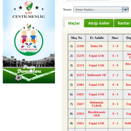
Sezon:
Maçlar
Attığı Goller
Kartlar
Maç No
Ev Sahibi
Skor
De
1)
25298
Bafra SK
3 - 0
Erg
Me
2)
25278
Ergazi GSK
6 - 1
T
Büy
3)
25274
Ergazi GSK
2 - 0
4)
25272
Yedikonuk SK
2 - 1
Erg
5)
25081
Ergazi GSK
0 - 0
Kum
6)
25031
Ergazi GSK
0 - 3
B
Mehmetçik
7)
25027
0 - 3
Erg
TÇBSK
Büyükkonuk
8)
25023
0 - 1
Erg
SKD
9)
25021
Ergazi GSK
5 - 1
Yedi