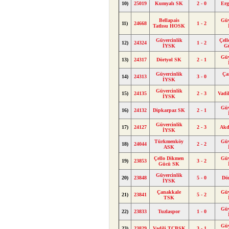
10)
25019
Kumyalı SK
2 - 0
Erg
Bellapais
Güv
11)
24668
1 - 2
Tatlısu HOSK
Güvercinlik
Çel
12)
24324
1 - 2
İYSK
G
Güv
13)
24317
Dörtyol SK
2 - 1
Güvercinlik
Ça
14)
24313
3 - 0
İYSK
Güvercinlik
15)
24135
2 - 3
Vadi
İYSK
Güv
16)
24132
Dipkarpaz SK
2 - 1
Güvercinlik
17)
24127
2 - 3
Akd
İYSK
Türkmenköy
Güv
18)
24044
2 - 2
ASK
Çello Dikmen
Güv
19)
23853
3 - 2
Gücü SK
Güvercinlik
20)
23848
5 - 0
Dö
İYSK
Çanakkale
Güv
21)
23841
5 - 2
TSK
Güv
22)
23833
Tuzlaspor
1 - 0
Güv
23)
23829
Vadili TÇBSK
3 - 1