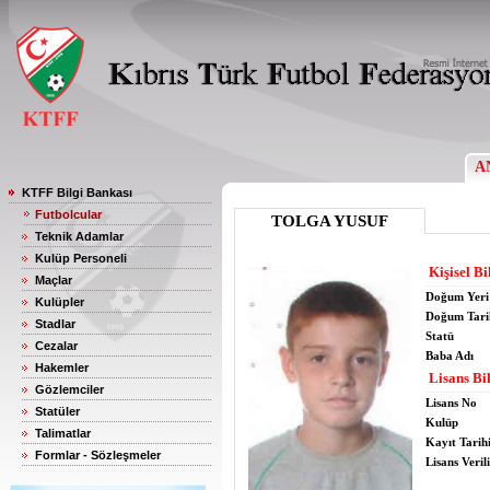
A
KTFF Bilgi Bankası
Futbolcular
TOLGA YUSUF
Teknik Adamlar
Kulüp Personeli
Kişisel Bi
Maçlar
Doğum Yeri
Kulüpler
Doğum Tari
Stadlar
Statü
Cezalar
Baba Adı
Hakemler
Lisans Bil
Gözlemciler
Lisans No
Statüler
Kulüp
Talimatlar
Kayıt Tarih
Formlar - Sözleşmeler
Lisans Verili