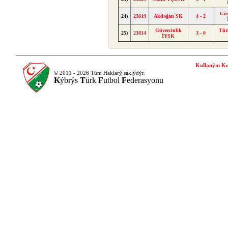
Güv
24)
23819
Akdoğan SK
4 - 2
Güvercinlik
Tür
25)
23814
3 - 0
İYSK
Kullaným Ko
© 2011 - 2026 Tüm Haklarý saklýdýr.
K
ýbrýs
T
ürk
F
utbol
F
ederasyonu