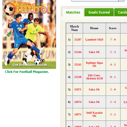
Matches
Goals Scored
Card
Match
Home
Score
Num
1)
25287
Çamlıbel SKD
7 - 0
At
2)
25244
Saka SK
1 - 3
Yeşiltepe Ilgaz
3)
25241
4 - 2
SD
Şifa Cons.
4)
25238
0 - 1
Akdeniz KSD
G
5)
25071
Saka SK
1 - 0
6)
24974
Saka SK
1 - 4
Ça
Atoll Kayalar
7)
24971
1 - 2
SK
Ye
8)
24968
Saka SK
3 - 0