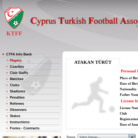
CTFA Info Bank
Players
ATAKAN TÜRÜT
Coaches
Personal 
Club Staffs
Place of Bir
Matches
Date of Bir
Clubs
Nationality
Stadiums
Father Nam
Penalties
License I
Referees
License Nu
Observers
Club
Status
Registratio
Instructions
Date of Issu
Forms - Contracts
Sezon: