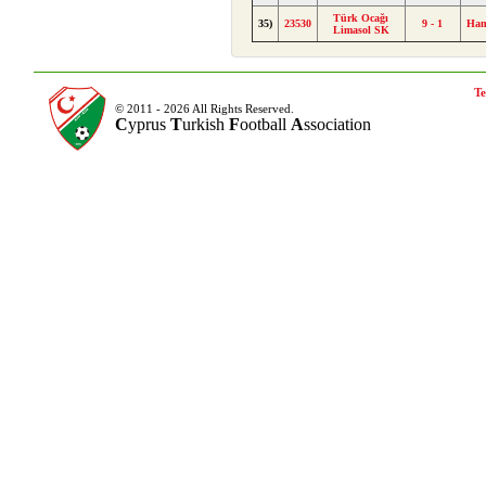
Türk Ocağı
35)
23530
9 - 1
Ham
Limasol SK
Te
© 2011 - 2026 All Rights Reserved.
C
yprus
T
urkish
F
ootball
A
ssociation