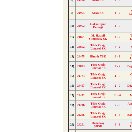
9)
24965
Saka SK
1 - 2
A
Göksu Spor
10)
24962
1 - 5
Derneği
M. Hacıali
T
11)
24861
3 - 2
Yılmazköy SK
L
Türk Ocağı
12)
24852
7 - 2
Limasol SK
T
13)
24475
Binatlı YSK
0 - 3
L
Türk Ocağı
14)
24833
2 - 2
Değ
Limasol SK
Türk Ocağı
G
15)
24723
4 - 5
Limasol SK
Türk Ocağı
16)
24467
2 - 0
Dü
Limasol SK
Türk Ocağı
17)
24452
11 - 0
M
Limasol SK
Türk Ocağı
Ato
18)
24216
5 - 0
Limasol SK
Türk Ocağı
19)
24206
1 - 3
Baf
Limasol SK
Hamitköy
T
20)
24201
0 - 9
ŞHSK
L