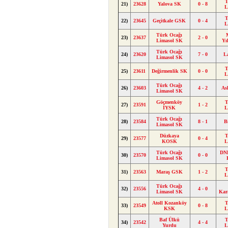
T
21)
23628
Yalova SK
0 - 8
L
T
22)
23645
Geçitkale GSK
0 - 4
L
Türk Ocağı
23)
23637
2 - 0
Limasol SK
Yı
Türk Ocağı
24)
23620
7 - 0
L
Limasol SK
T
25)
23611
Değirmenlik SK
0 - 0
L
Türk Ocağı
26)
23603
4 - 2
As
Limasol SK
Göçmenköy
T
27)
23591
1 - 2
İYSK
L
Türk Ocağı
28)
23584
8 - 1
B
Limasol SK
Düzkaya
T
29)
23577
0 - 4
KOSK
L
Türk Ocağı
DND
30)
23570
0 - 0
Limasol SK
T
31)
23563
Maraş GSK
1 - 2
L
Türk Ocağı
32)
23556
4 - 0
Limasol SK
Kar
Atoll Kozanköy
T
33)
23549
0 - 8
KSK
L
Baf Ülkü
T
34)
23542
4 - 4
Yurdu
L