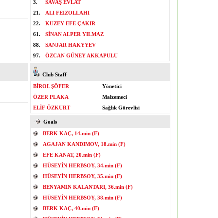
3.
SAVAŞ EVLAT
21.
ALI FEIZOLLAHI
22.
KUZEY EFE ÇAKIR
61.
SİNAN ALPER YILMAZ
88.
SANJAR HAKYYEV
97.
ÖZCAN GÜNEY AKKAPULU
Club Staff
BİROL ŞÖFER
Yönetici
ÖZER PLAKA
Malzemeci
ELİF ÖZKURT
Sağlık Görevlisi
Goals
BERK KAÇ, 14.min (F)
AGAJAN KANDIMOV, 18.min (F)
EFE KANAT, 20.min (F)
HÜSEYİN HERBSOY, 34.min (F)
HÜSEYİN HERBSOY, 35.min (F)
BENYAMIN KALANTARI, 36.min (F)
HÜSEYİN HERBSOY, 38.min (F)
BERK KAÇ, 40.min (F)