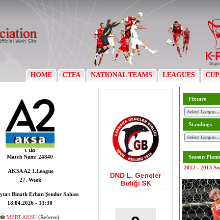
HOME
CTFA
NATIONAL TEAMS
LEAGUES
CUP
Fixture
Standings
Match Num:
24840
Season Plann
2012 - 2013 Se
AKSA A2 1.League
DND L. Gençler
27. Week
Birliği SK
yurt Binatlı Erhan Şendur Sahası
18.04.2026 - 13:30
MERT AKSU
(Referee)