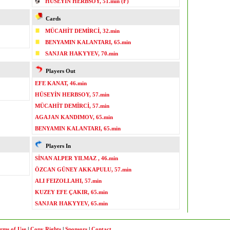
HÜSEYİN HERBSOY, 51.min (F)
Cards
MÜCAHİT DEMİRCİ, 32.min
BENYAMIN KALANTARI, 65.min
SANJAR HAKYYEV, 70.min
Players Out
EFE KANAT, 46.min
HÜSEYİN HERBSOY, 57.min
MÜCAHİT DEMİRCİ, 57.min
AGAJAN KANDIMOV, 65.min
BENYAMIN KALANTARI, 65.min
Players In
SİNAN ALPER YILMAZ , 46.min
ÖZCAN GÜNEY AKKAPULU, 57.min
ALI FEIZOLLAHI, 57.min
KUZEY EFE ÇAKIR, 65.min
SANJAR HAKYYEV, 65.min
rms of Use
|
Copy Rights
|
Sponsors
|
Contact