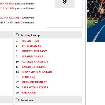
9
DİR OLMAZ
(Assistant Referee)
LÜL YILDIZ
(Assistant Referee)
ERDAR BİLGİMER
(Observer)
ER AKAN (Field Commissar)
Starting Line-up
2.
HASAN RUSO
4.
TOLGAHAN AK
6.
HÜSEYİN HERBSOY
7.
İBRAHİM YAZICI
10.
AGAJAN KANDIMOV
11.
BARAN GECEKUŞU
13.
BENYAMIN KALANTARI
31.
BERK KAÇ
47.
MÜCAHİT DEMİRCİ
50.
ESER ÖZGALATYALI
99.
EFE KANAT
Substitutes