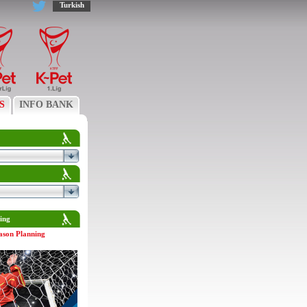
Turkish
S
INFO BANK
ing
ason Planning