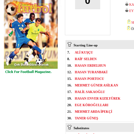
0
KA
EY
S
ÖM
Starting Line-up
7.
ALİ KUŞÇU
8.
RAİF SELDEN
10.
HASAN ERDELHUN
12.
HASAN TURANBAKİ
15.
HASAN PORTOCU
16.
MEHMET GÜNER ASİLKAN
17.
HALİL SAKAOĞLU
19.
HASAN ENVER KIZILYÜREK
20.
EGE KÖROĞULLARI
21.
MEHMET ARDA İPEKÇİ
30.
TANER GÜNEŞ
Substitutes