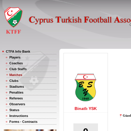
CTFA Info Bank
Players
Coaches
Club Staffs
Matches
Clubs
Stadiums
Penalties
Referees
Observers
Binatlı YSK
Status
Güzel
Instructions
Forms - Contracts