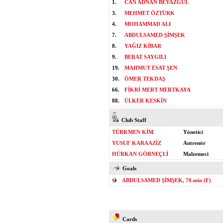
1.
CAN ADNAN BEYAZGÜL
3.
MEHMET ÖZTÜRK
4.
MOHAMMAD ALI
7.
ABDULSAMED ŞİMŞEK
8.
YAĞIZ KİBAR
9.
BERAT SAYGILI
19.
MAHMUT ESAT ŞEN
30.
ÖMER TEKDAŞ
66.
FİKRİ MERT MERTKAYA
88.
ÜLKER KESKİN
Club Staff
TÜRKMEN KİM
Yönetici
YUSUF KARAAZİZ
Antrenör
HÜRKAN GÖRNEÇLİ
Malzemeci
Goals
ABDULSAMED ŞİMŞEK, 70.min (F)
Cards