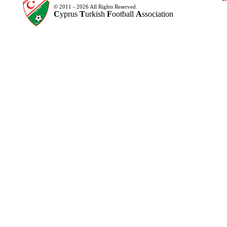
© 2011 - 2026 All Rights Reserved.
C
yprus
T
urkish
F
ootball
A
ssociation