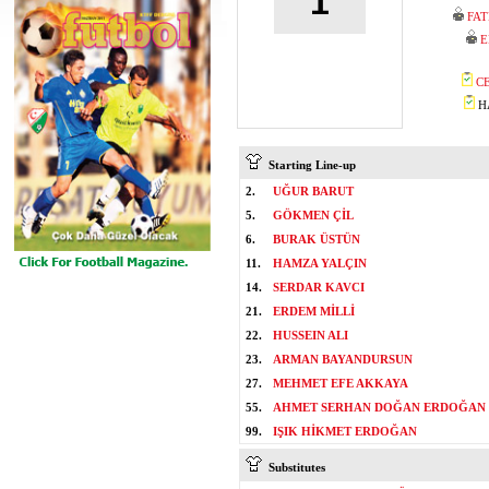
1
FA
E
C
HA
Starting Line-up
2.
UĞUR BARUT
5.
GÖKMEN ÇİL
6.
BURAK ÜSTÜN
11.
HAMZA YALÇIN
14.
SERDAR KAVCI
21.
ERDEM MİLLİ
22.
HUSSEIN ALI
23.
ARMAN BAYANDURSUN
27.
MEHMET EFE AKKAYA
55.
AHMET SERHAN DOĞAN ERDOĞAN
99.
IŞIK HİKMET ERDOĞAN
Substitutes