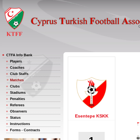
CTFA Info Bank
Players
Coaches
Club Staffs
Matches
Clubs
Stadiums
Penalties
Referees
Observers
Esentepe KSKK
Status
Instructions
Forms - Contracts