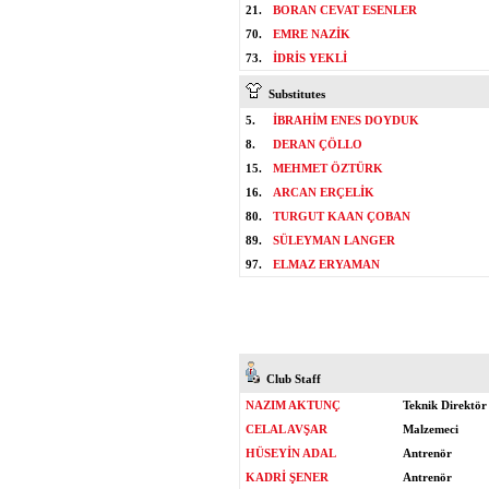
21.
BORAN CEVAT ESENLER
70.
EMRE NAZİK
73.
İDRİS YEKLİ
Substitutes
5.
İBRAHİM ENES DOYDUK
8.
DERAN ÇÖLLO
15.
MEHMET ÖZTÜRK
16.
ARCAN ERÇELİK
80.
TURGUT KAAN ÇOBAN
89.
SÜLEYMAN LANGER
97.
ELMAZ ERYAMAN
Club Staff
NAZIM AKTUNÇ
Teknik Direktör
CELAL AVŞAR
Malzemeci
HÜSEYİN ADAL
Antrenör
KADRİ ŞENER
Antrenör