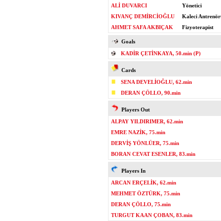
ALİ DUVARCI
Yönetici
KIVANÇ DEMİRCİOĞLU
Kaleci Antrenör
AHMET SAFA AKBIÇAK
Fizyoterapist
Goals
KADİR ÇETİNKAYA, 50.min (P)
Cards
SENA DEVELİOĞLU, 62.min
DERAN ÇÖLLO, 90.min
Players Out
ALPAY YILDIRIMER, 62.min
EMRE NAZİK, 75.min
DERVİŞ YÖNLÜER, 75.min
BORAN CEVAT ESENLER, 83.min
Players In
ARCAN ERÇELİK, 62.min
MEHMET ÖZTÜRK, 75.min
DERAN ÇÖLLO, 75.min
TURGUT KAAN ÇOBAN, 83.min