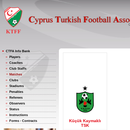
CTFA Info Bank
Players
Coaches
Club Staffs
Matches
Clubs
Stadiums
Penalties
Referees
Observers
Status
Instructions
Küçük Kaymaklı
Forms - Contracts
TSK