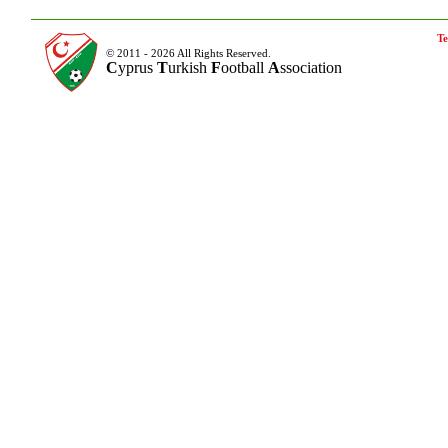
Te
© 2011 - 2026 All Rights Reserved.
C
yprus
T
urkish
F
ootball
A
ssociation