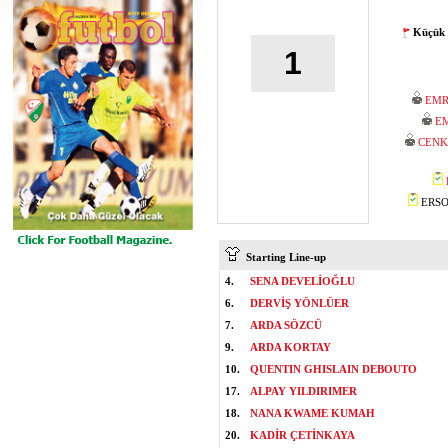
Küçük 
1
EMR
EM
CENK
ERSOY
Starting Line-up
4.
SENA DEVELİOĞLU
6.
DERVİŞ YÖNLÜER
7.
ARDA SÖZCÜ
9.
ARDA KORTAY
10.
QUENTIN GHISLAIN DEBOUTO
17.
ALPAY YILDIRIMER
18.
NANA KWAME KUMAH
20.
KADİR ÇETİNKAYA