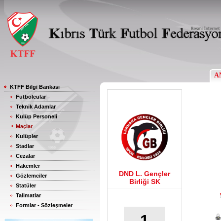
A
KTFF Bilgi Bankası
Futbolcular
Teknik Adamlar
Kulüp Personeli
Maçlar
Kulüpler
Stadlar
Cezalar
Hakemler
DND L. Gençler
Gözlemciler
Birliği SK
Statüler
Talimatlar
Formlar - Sözleşmeler
1