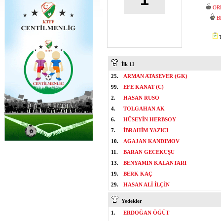
OR
B
T
İlk 11
25.
ARMAN ATASEVER (GK)
99.
EFE KANAT (C)
2.
HASAN RUSO
4.
TOLGAHAN AK
6.
HÜSEYİN HERBSOY
7.
İBRAHİM YAZICI
10.
AGAJAN KANDIMOV
11.
BARAN GECEKUŞU
13.
BENYAMIN KALANTARI
19.
BERK KAÇ
29.
HASAN ALİ İLÇİN
Yedekler
1.
ERDOĞAN ÖĞÜT