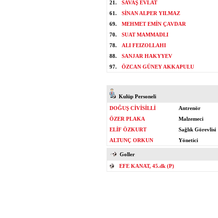
21.
SAVAŞ EVLAT
61.
SİNAN ALPER YILMAZ
69.
MEHMET EMİN ÇAVDAR
70.
SUAT MAMMADLI
78.
ALI FEIZOLLAHI
88.
SANJAR HAKYYEV
97.
ÖZCAN GÜNEY AKKAPULU
Kulüp Personeli
DOĞUŞ CİVİSİLLİ
Antrenör
ÖZER PLAKA
Malzemeci
ELİF ÖZKURT
Sağlık Görevlisi
ALTUNÇ ORKUN
Yönetici
Goller
EFE KANAT, 45.dk (P)