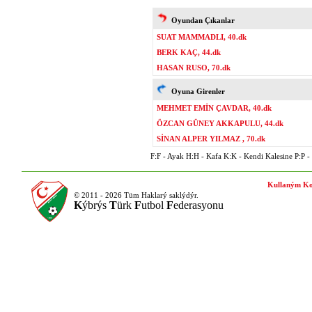
Oyundan Çıkanlar
SUAT MAMMADLI, 40.dk
BERK KAÇ, 44.dk
HASAN RUSO, 70.dk
Oyuna Girenler
MEHMET EMİN ÇAVDAR, 40.dk
ÖZCAN GÜNEY AKKAPULU, 44.dk
SİNAN ALPER YILMAZ , 70.dk
F:F - Ayak H:H - Kafa K:K - Kendi Kalesine P:P - P
Kullaným Ko
© 2011 - 2026 Tüm Haklarý saklýdýr.
K
ýbrýs
T
ürk
F
utbol
F
ederasyonu