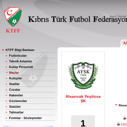
A
KTFF Bilgi Bankası
Futbolcular
Teknik Adamlar
Kulüp Personeli
Maçlar
Kulüpler
Stadlar
Cezalar
Hakemler
Alsancak Yeşilova
SK
Gözlemciler
Alsan
Statüler
Talimatlar
Formlar - Sözleşmeler
1
ERD