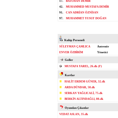
17.
BATUHAN DEMİR
42.
MUHAMMED MUSTAFA DEMİR
91.
CAN ADRİAN ÖZNİSAN
97.
MUHAMMET YUSUF DOĞAN
Kulüp Personeli
SÜLEYMAN ÇAMLICA
Antrenör
ENVER ÖZBİRİM
Yönetici
Goller
MUSTAFA YAREL, 26.dk (F)
Kartlar
HALİT ERDEM GÜNER, 32.dk
ARDA DÜNDAR, 58.dk
SERKAN YAĞLICALİ, 75.dk
BERKİN ALTINDAĞLI, 80.dk
Oyundan Çıkanlar
VEDAT ASLAN, 35.dk