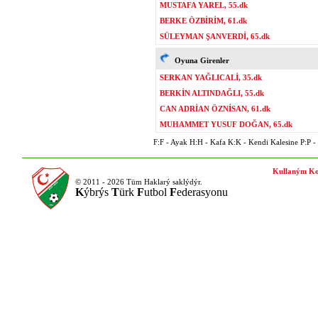
MUSTAFA YAREL, 55.dk
BERKE ÖZBİRİM, 61.dk
SÜLEYMAN ŞANVERDİ, 65.dk
Oyuna Girenler
SERKAN YAĞLICALİ, 35.dk
BERKİN ALTINDAĞLI, 55.dk
CAN ADRİAN ÖZNİSAN, 61.dk
MUHAMMET YUSUF DOĞAN, 65.dk
F:F - Ayak H:H - Kafa K:K - Kendi Kalesine P:P - P
Kullaným Ko
© 2011 - 2026 Tüm Haklarý saklýdýr.
K
ýbrýs
T
ürk
F
utbol
F
ederasyonu