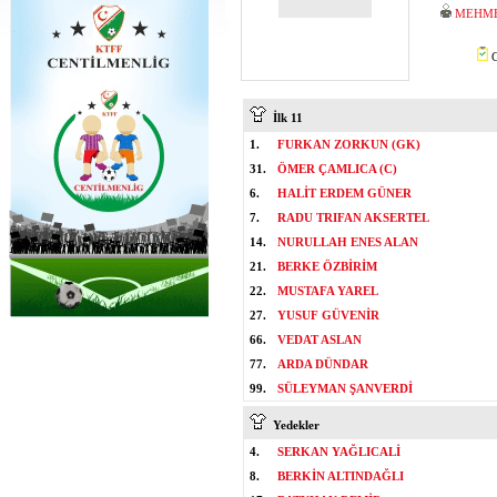
MEHME
C
İlk 11
1.
FURKAN ZORKUN (GK)
31.
ÖMER ÇAMLICA (C)
6.
HALİT ERDEM GÜNER
7.
RADU TRIFAN AKSERTEL
14.
NURULLAH ENES ALAN
21.
BERKE ÖZBİRİM
22.
MUSTAFA YAREL
27.
YUSUF GÜVENİR
66.
VEDAT ASLAN
77.
ARDA DÜNDAR
99.
SÜLEYMAN ŞANVERDİ
Yedekler
4.
SERKAN YAĞLICALİ
8.
BERKİN ALTINDAĞLI